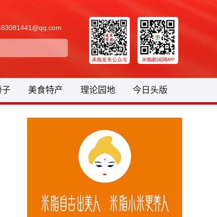
3081441@qq.com
骄子
美食特产
理论园地
今日头版