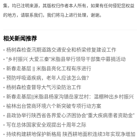
集，均已注明来源，其版权归作者本人所有，如果有任何侵犯您权益
的地方，请联系我们，我们将马上进行处理，谢谢。
相关新闻推荐
•
杨树森检查汛期道路交通安全和桥梁修复建设工作
•
“乡村振兴 大爱三秦”米脂县举行领导干部集中募捐活动
•
新春走基层 || 米脂县亮化工程有序进行
•
预防呼吸道疾病，老年人应该怎么做？
•
杨树森检查督导大气污染防治工作
•
新春走基层||米脂县杨家沟镇岳家岔村：温棚种出乡村振兴
新希望
•
榆林出台营商环境六个新突破专项行动方案
•
县政协举行陕西省各界爱心济困协会“重大疾病患者资助金”
发放仪
•
写在总体国家安全观提出十周年之际
•
持续构建耕地保护新格局 陕西耕地面积连续3年实现净增加