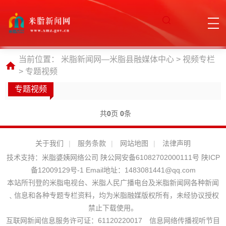
当前位置：
米脂新闻网—米脂县融媒体中心
>
视频专栏
>
专题视频
专题视频
共
0
页
0
条
关于我们
|
服务条款
|
网站地图
|
法律声明
技术支持：
米脂婆姨网络公司
陕公网安备61082702000111号
陕ICP
备12009129号-1
Email地址：
1483081441@qq.com
本站所刊登的米脂电视台、米脂人民广播电台及米脂新闻网各种新闻
﹑信息和各种专题专栏资料，均为米脂融媒版权所有，未经协议授权
禁止下载使用。
互联网新闻信息服务许可证：61120220017 信息网络传播视听节目