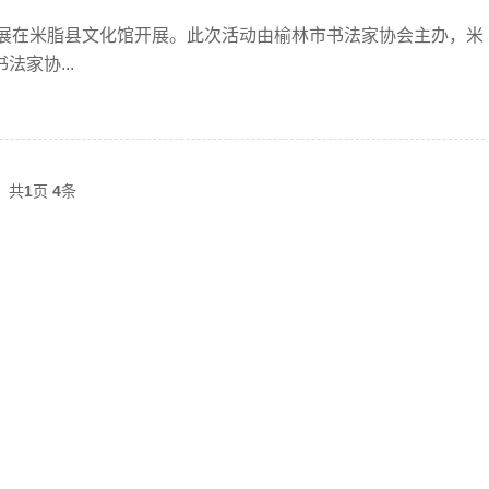
帖巡展在米脂县文化馆开展。此次活动由榆林市书法家协会主办，米
家协...
共
1
页
4
条