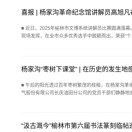
喜报 | 杨家沟革命纪念馆讲解员高旭
■ 近日，2025年榆林市文博系统讲解员比赛圆满
现场发挥，在全市众多优秀选手中脱颖而出，荣获“个人
杨家沟“枣树下课堂” | 在历史的发生
■ 午后的阳光透过百年枣树繁茂的枝桠，在杨家沟革
气股份有限公司长庆油田分公司的党员干部们静静地坐在
“汲古溉今”榆林市第六届书法篆刻临帖