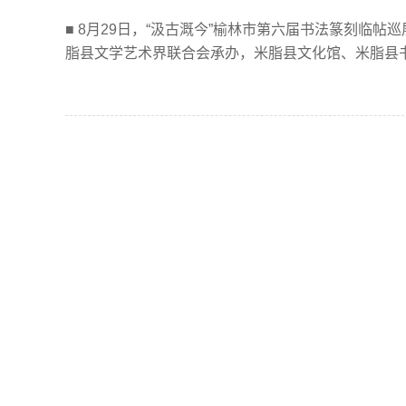
■ 8月29日，“汲古溉今”榆林市第六届书法篆刻临
脂县文学艺术界联合会承办，米脂县文化馆、米脂县书法