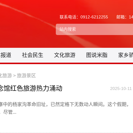
联系电话：0912-6212255
邮箱：148
体报道
社会民生
文化旅游
图说米脂
家乡
化旅游
>
旅游景区
纪念馆红色旅游热力涌动
2025-10-11
扶风寨中的杨家沟革命旧址，已然定格下无数动人瞬间。这个假期，
管...