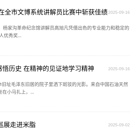
凡在全市文博系统讲解员比赛中斩获佳绩
2025-09-16
落幕。杨家沟革命纪念馆讲解员高旭凡凭借出色的专业能力和稳定的
优秀奖...
地感悟历史 在精神的见证地学习精神
2025-09-16
命旧址毛泽东旧居的院子里洒下斑驳的光影。来自中国石油天然
小马扎上，...
巡展走进米脂
2025-09-02