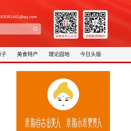
3081441@qq.com
骄子
美食特产
理论园地
今日头版