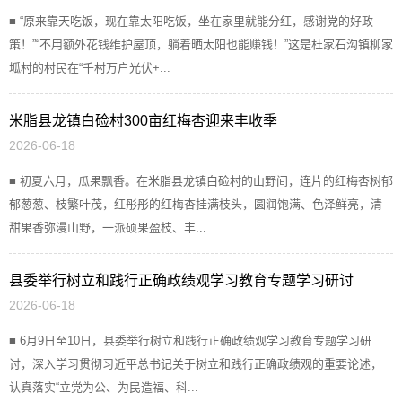
■ “原来靠天吃饭，现在靠太阳吃饭，坐在家里就能分红，感谢党的好政
策！”“不用额外花钱维护屋顶，躺着晒太阳也能赚钱！”这是杜家石沟镇柳家
坬村的村民在“千村万户光伏+...
米脂县龙镇白硷村300亩红梅杏迎来丰收季
2026-06-18
■ 初夏六月，瓜果飘香。在米脂县龙镇白硷村的山野间，连片的红梅杏树郁
郁葱葱、枝繁叶茂，红彤彤的红梅杏挂满枝头，圆润饱满、色泽鲜亮，清
甜果香弥漫山野，一派硕果盈枝、丰...
县委举行树立和践行正确政绩观学习教育专题学习研讨
2026-06-18
■ 6月9日至10日，县委举行树立和践行正确政绩观学习教育专题学习研
讨，深入学习贯彻习近平总书记关于树立和践行正确政绩观的重要论述，
认真落实“立党为公、为民造福、科...