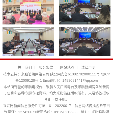
关于我们
|
服务条款
|
网站地图
|
法律声明
技术支持：
米脂婆姨网络公司
陕公网安备61082702000111号
陕ICP
备12009129号-1
Email地址：
1483081441@qq.com
本站所刊登的米脂电视台、米脂人民广播电台及米脂新闻网各种新闻
﹑信息和各种专题专栏资料，均为米脂融媒版权所有，未经协议授权
禁止下载使用。
互联网新闻信息服务许可证：61120220017 信息网络传播视听节目
许可证：127420071新闻热线：0912-6212255 地址：米脂县融媒