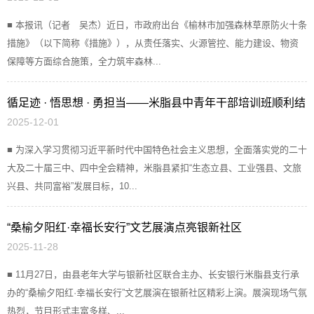
■ 本报讯（记者 吴杰）近日，市政府出台《榆林市加强森林草原防火十条
措施》（以下简称《措施》），从责任落实、火源管控、能力建设、物资
保障等方面综合施策，全力筑牢森林...
循足迹 · 悟思想 · 勇担当——米脂县中青年干部培训班顺利结
2025-12-01
业
■ 为深入学习贯彻习近平新时代中国特色社会主义思想，全面落实党的二十
大及二十届三中、四中全会精神，米脂县紧扣“生态立县、工业强县、文旅
兴县、共同富裕”发展目标，10...
“桑榆夕阳红·幸福长安行”文艺展演点亮银新社区
2025-11-28
■ 11月27日，由县老年大学与银新社区联合主办、长安银行米脂县支行承
办的“桑榆夕阳红·幸福长安行”文艺展演在银新社区精彩上演。展演现场气氛
热烈，节目形式丰富多样、...