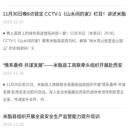
11月30日晚8点锁定 CCTV-1《山水间的家》栏目！讲述米脂
2025-11-27
县高西沟村梯田叠翠绿生金
■ 黄土高原上的绿色奇迹登陆央视一套！11月30日（本周日）20:00，
CCTV-1《山水间的家》聚焦米脂县高西沟村，解锁 “绿水青山就是金山银
山” 的实践密码！9...
“情系桑梓·共谋发展”——米脂县工商联牵头组织开展赴西安
2025-11-26
走访慰问活动
■ 11月20日至22日，米脂县工商联联合县委统战部组织开展“情系桑梓·共谋
发展”赴西安走访慰问活动。深入走访米脂籍在西安的退休老领导和民营企
业家，传递家乡关怀，共...
米脂县组织开展全县安全生产监管能力提升培训
2025-11-25