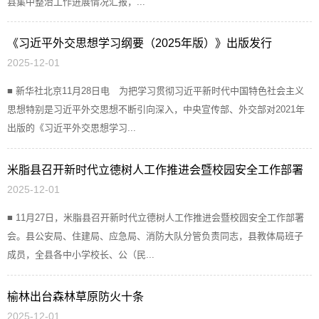
县集中整治工作进展情况汇报，...
《习近平外交思想学习纲要（2025年版）》出版发行
2025-12-01
■ 新华社北京11月28日电 为把学习贯彻习近平新时代中国特色社会主义
思想特别是习近平外交思想不断引向深入，中央宣传部、外交部对2021年
出版的《习近平外交思想学习...
米脂县召开新时代立德树人工作推进会暨校园安全工作部署
2025-12-01
会
■ 11月27日，米脂县召开新时代立德树人工作推进会暨校园安全工作部署
会。县公安局、住建局、应急局、消防大队分管负责同志，县教体局班子
成员，全县各中小学校长、公（民...
榆林出台森林草原防火十条
2025-12-01