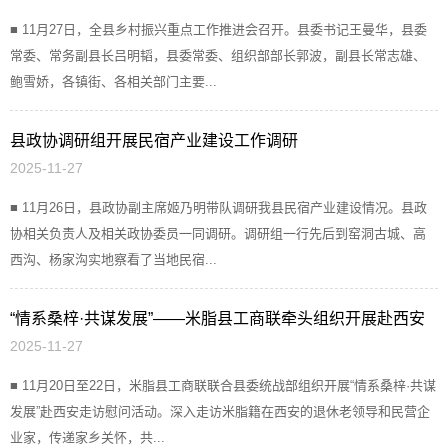
■ 11月27日，全县乡村振兴重点工作推进会召开。县委书记王曼华，县委
常委、常务副县长吕明韬，县委常委、组织部部长郭波，副县长常志雄、
鲍雪娇，各镇街、各相关部门主要...
县政协调研组开展民宿产业建设工作调研
2025-11-27
■ 11月26日，县政协副主席姬乃明带队调研我县民宿产业建设情况。县政
协相关负责人及相关政协委员一同调研。调研组一行先后到窑洞古城、高
西沟、杨家沟实地察看了当地民宿...
“情系桑梓·共谋发展”——米脂县工商联牵头组织开展赴西安
2025-11-27
走访慰问活动
■ 11月20日至22日，米脂县工商联联合县委统战部组织开展“情系桑梓·共谋
发展”赴西安走访慰问活动。深入走访米脂籍在西安的退休老领导和民营企
业家，传递家乡关怀，共...