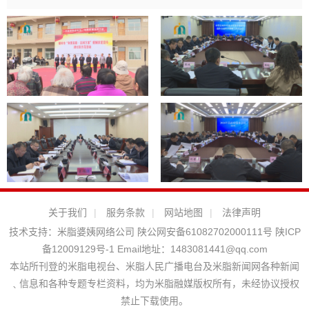
关于我们
|
服务条款
|
网站地图
|
法律声明
技术支持：
米脂婆姨网络公司
陕公网安备61082702000111号
陕ICP
备12009129号-1
Email地址：
1483081441@qq.com
本站所刊登的米脂电视台、米脂人民广播电台及米脂新闻网各种新闻
﹑信息和各种专题专栏资料，均为米脂融媒版权所有，未经协议授权
禁止下载使用。