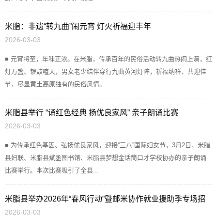
米脂：非遗“转九曲”闹元宵 灯火祈福迎丰年
2026-03-03
■ 元宵将至，年味正浓。在米脂，传承百年的民俗活动转九曲热闹上演，红
灯万盏、锣鼓喧天，男女老少结伴穿行九曲黄河灯阵，祈福纳祥、共迎佳
节，尽显黄土高原独有的民俗风情。...
米脂县举行 “诵红色经典 扬优良家风” 亲子朗诵比赛
2026-03-03
■ 为传承红色基因、弘扬优良家风，迎接“三八”国际妇女节，3月2日，米脂
县妇联、米脂县斌丞图书馆、米脂县梦想金话筒口才学校协办的亲子朗诵
比赛举行。本次比赛吸引了全县...
米脂县举办2026年“春风行动”暨邮米协作就业援助季专场招
2026-03-03
聘会