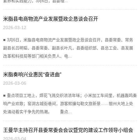
素养和实践能力，3月6日，县委理...
米脂县电商物流产业发展暨政企恳谈会召开
2026-03-12
■ 3月6日，米脂县电商物流产业发展暨政企恳谈会召开，县委常委、常务
副县长吕明韬，县委常委、副县长叶凡，县委组织部、县总工会、县发展
改革和科技局等部门相关负责人、电...
米脂奏响兴业惠民“奋进曲”
2026-03-06
■ 重点项目工地上，焊花飞溅交织浓浓年味；小米加工车间里，机器轰鸣奏
响产业欢歌；窑洞古城街巷间，游客熙攘勾勒文旅新景……银州大地上处
处涌动着实干争先的热潮。 重点...
王曼华主持召开县委常委会会议暨党的建设工作领导小组会
2026-03-04
议