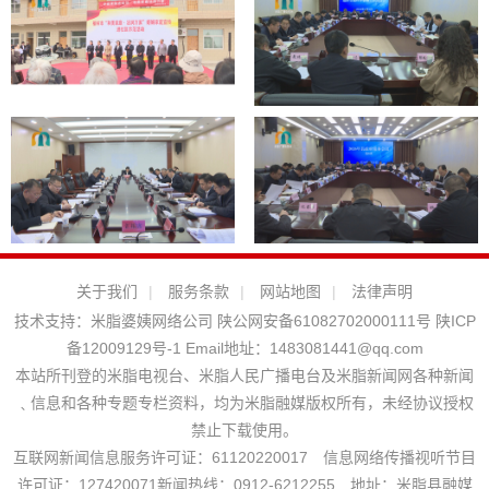
关于我们
|
服务条款
|
网站地图
|
法律声明
技术支持：
米脂婆姨网络公司
陕公网安备61082702000111号
陕ICP
备12009129号-1
Email地址：
1483081441@qq.com
本站所刊登的米脂电视台、米脂人民广播电台及米脂新闻网各种新闻
﹑信息和各种专题专栏资料，均为米脂融媒版权所有，未经协议授权
禁止下载使用。
互联网新闻信息服务许可证：61120220017 信息网络传播视听节目
许可证：127420071新闻热线：0912-6212255 地址：米脂县融媒