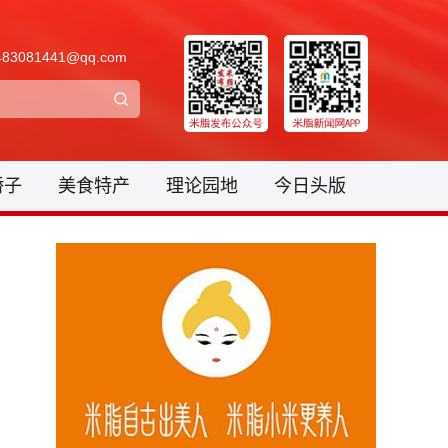
3081441@qq.com
骄子
美食特产
理论园地
今日头版