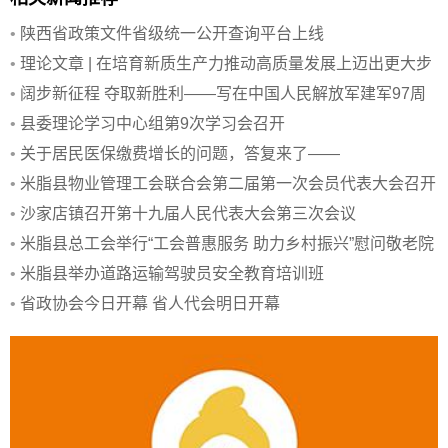
•
陕西省政策文件省级统一公开查询平台上线
•
理论文章 | 在培育新质生产力推动高质量发展上迈出更大步
伐
•
阔步新征程 夺取新胜利——写在中国人民解放军建军97周
年之际
•
县委理论学习中心组第9次学习会召开
•
关于居民医保缴费增长的问题，答复来了——
•
米脂县物业管理工会联合会第二届第一次会员代表大会召开
•
沙家店镇召开第十九届人民代表大会第三次会议
•
米脂县总工会举行“工会普惠服务 助力乡村振兴”慰问敬老院
活动
•
米脂县举办道路运输驾驶员安全教育培训班
•
省政协会今日开幕 省人代会明日开幕