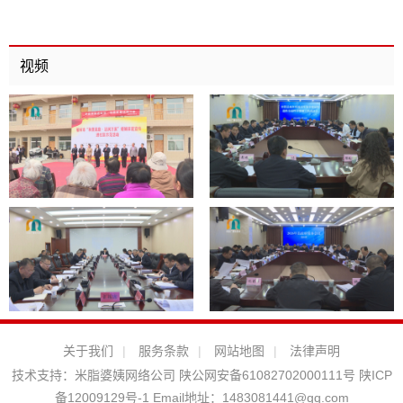
视频
关于我们
|
服务条款
|
网站地图
|
法律声明
技术支持：
米脂婆姨网络公司
陕公网安备61082702000111号
陕ICP
备12009129号-1
Email地址：
1483081441@qq.com