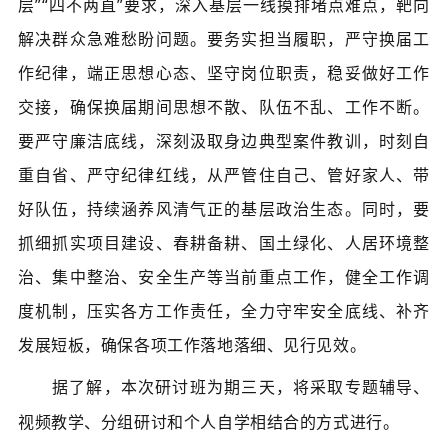
层”“四不两直”要求，深入基层一线摸排堵点难点，靶向
解决群众急难愁盼问题。要务实担当履职，严守换届工
作纪律，端正思想心态、坚守岗位职责，稳妥做好工作
交接，确保换届期间思想不散、队伍不乱、工作不断。
要严守廉洁底线，深刻汲取身边典型案件教训，时刻自
重自省、严守纪律红线，从严管住自己、管好家人、带
好队伍，持续涵养风清气正的基层政治生态。同时，要
抓细抓实项目建设、春耕备耕、国土绿化、人居环境整
治、集中整治、安全生产等当前重点工作，健全工作调
度机制，压实各方工作责任，全力守牢安全底线、补齐
发展短板，确保各项工作落地落细、见行见效。
据了解，本次研讨班为期三天，将采取专题辅导、
视频教学、分组研讨和个人自学相结合的方式进行。