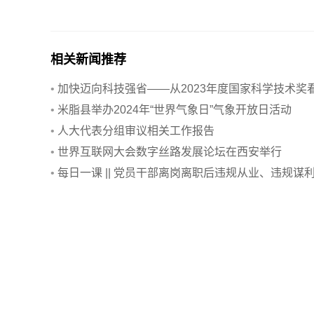
相关新闻推荐
•
加快迈向科技强省——从2023年度国家科学技术奖
陕西创新亮点
•
米脂县举办2024年“世界气象日”气象开放日活动
•
人大代表分组审议相关工作报告
•
世界互联网大会数字丝路发展论坛在西安举行
•
每日一课 || 党员干部离岗离职后违规从业、违规谋
的处分规定