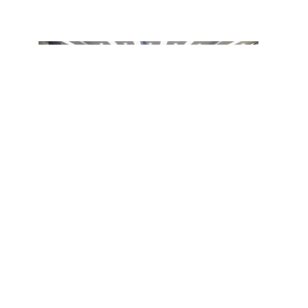
：
1483081441@qq.com
版权所有，未经协议授权禁止下载使用。
县融媒体中心 投稿信箱：mizhixinwen@126.com
和不良信息举报电话：029-63907152
站长统计