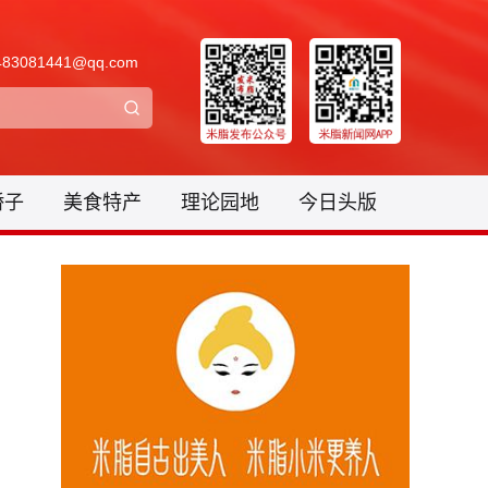
3081441@qq.com
骄子
美食特产
理论园地
今日头版