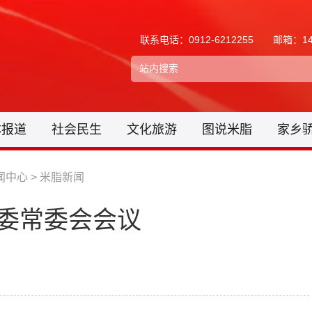
联系电话：0912-6212255
邮箱：148
体报道
社会民生
文化旅游
图说米脂
家乡
闻中心
>
米脂新闻
委常委会会议