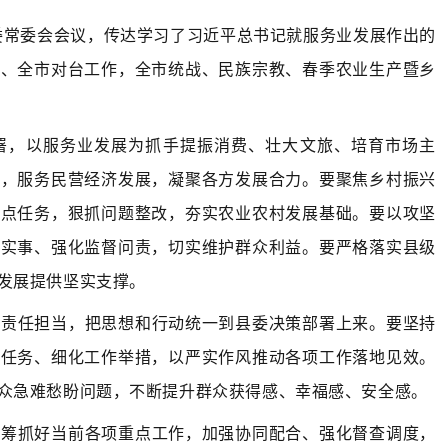
委
常委会会议
，
传达学习了习近平总书记就服务业发展作出的
省、全市对台
工作
，
全市
统战、民族宗教、春季农业生产暨乡
署，以服务业发展为抓手提振消费、壮大文旅、培育市场主
势，服务民营经济发展，凝聚各方发展合力。要聚焦乡村振兴
重点任务，狠抓问题整改，夯实农业农村发展基础。要以攻坚
生实事、强化监督问责，切实维护群众利益。要严格落实县级
发展提供坚实支撑。
化责任担当，把思想和行动统一到县委决策部署上来。要坚持
领任务、细化工作举措，以严实作风推动各项工作落地见效。
众急难愁盼问题，不断提升群众获得感、幸福感、安全感。
统筹抓好当前各项重点工作，加强协同配合、强化督查调度，