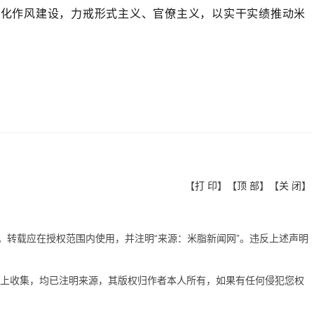
深化作风建设，力戒形式主义、官僚主义，以实干实绩推动米
【
打 印
】【
顶 部
】【
关 闭
】
有。转载应在授权范围内使用，并注明“来源：米脂新闻网”。违反上述声明
网上收集，均已注明来源，其版权归作者本人所有，如果有任何侵犯您权