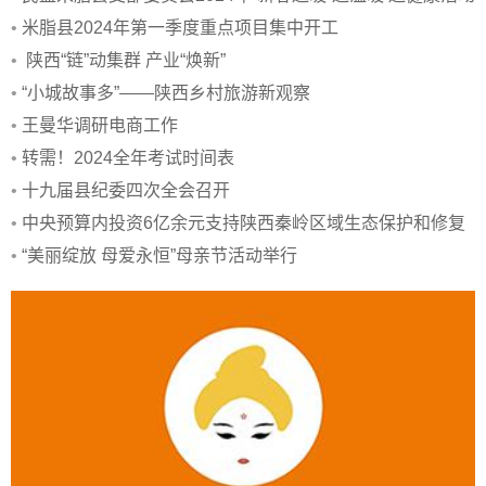
举行
•
米脂县2024年第一季度重点项目集中开工
•
陕西“链”动集群 产业“焕新”
•
“小城故事多”——陕西乡村旅游新观察
•
王曼华调研电商工作
•
转需！2024全年考试时间表
•
十九届县纪委四次全会召开
•
中央预算内投资6亿余元支持陕西秦岭区域生态保护和修复
项目建设
•
“美丽绽放 母爱永恒”母亲节活动举行