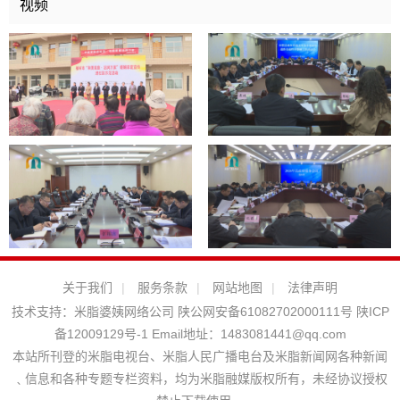
视频
关于我们
|
服务条款
|
网站地图
|
法律声明
技术支持：
米脂婆姨网络公司
陕公网安备61082702000111号
陕ICP
备12009129号-1
Email地址：
1483081441@qq.com
本站所刊登的米脂电视台、米脂人民广播电台及米脂新闻网各种新闻
﹑信息和各种专题专栏资料，均为米脂融媒版权所有，未经协议授权