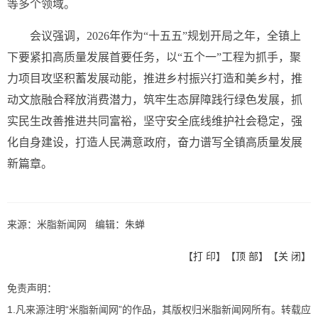
等多个领域。
会议强调，2026年作为“十五五”规划开局之年，全镇上
下要紧扣高质量发展首要任务，以“五个一”工程为抓手，聚
力项目攻坚积蓄发展动能，推进乡村振兴打造和美乡村，推
动文旅融合释放消费潜力，筑牢生态屏障践行绿色发展，抓
实民生改善推进共同富裕，坚守安全底线维护社会稳定，强
化自身建设，打造人民满意政府，奋力谱写全镇高质量发展
新篇章。
来源：米脂新闻网 编辑：朱蝉
【
打 印
】【
顶 部
】【
关 闭
】
免责声明：
1.凡来源注明“米脂新闻网”的作品，其版权归米脂新闻网所有。转载应