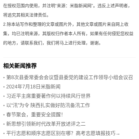
在授权范围内使用，并注明“来源：米脂新闻网”。违反上述声明者，
将追究其相关法律责任。
2.除本站写作和整理的文章或图片外，其他文章或图片来自网上收
集，均已注明来源，其版权归作者本人所有，如果有任何侵犯您权益
的地方，请联系我们，我们将马上进行处理，谢谢。
相关新闻推荐
•
第8次县委常委会会议暨县委党的建设工作领导小组会议召
开
•
2024年7月18日米脂新闻
•
习近平主席重要著作何以持续风行世界
•
以“汛”为令 陕西扎实做好防汛备汛工作
•
春节聚会，重要安全提醒！
•
新思想引领新时代改革开放述评之二
•
平行志愿和顺序志愿区别在哪？高考志愿填报技巧→