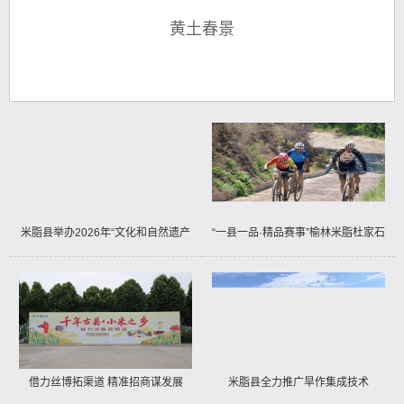
黄土春景
米脂县举办2026年“文化和自然遗产
“一县一品·精品赛事”榆林米脂杜家石
日”活动
沟树山山地自行车越野挑战赛暨六五
环境日高西沟生态观光赛掠影
借力丝博拓渠道 精准招商谋发展
米脂县全力推广旱作集成技术