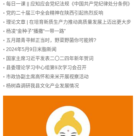
•
每日一课 || 应知应会党纪法规《中国共产党纪律处分条例》
•
党的二十届三中全会精神在陕西引起热烈反响
•
理论文章 | 在培育新质生产力推动高质量发展上迈出更大步
伐
•
杨凌“金种子”播撒“一带一路”
•
五月踏青寻鲜正当时，野菜野菌你可能辨?
•
2024年5月9日米脂新闻
•
国家主席习近平发表二〇二四年新年贺词
•
县委理论学习中心组第9次学习会召开
•
市政协副主席高怀和来米开展视察活动
•
杨树森调研我县文化产业发展情况