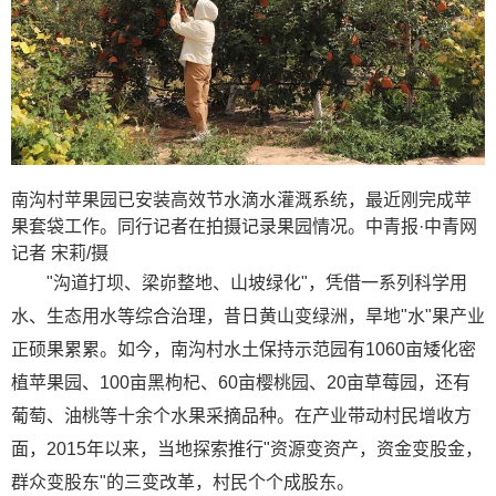
南沟村苹果园已安装高效节水滴水灌溉系统，最近刚完成苹
果套袋工作。同行记者在拍摄记录果园情况。中青报·中青网
记者 宋莉/摄
"沟道打坝、梁峁整地、山坡绿化"，凭借一系列科学用
水、生态用水等综合治理，昔日黄山变绿洲，旱地"水"果产业
正硕果累累。如今，南沟村水土保持示范园有1060亩矮化密
植苹果园、100亩黑枸杞、60亩樱桃园、20亩草莓园，还有
葡萄、油桃等十余个水果采摘品种。在产业带动村民增收方
面，2015年以来，当地探索推行"资源变资产，资金变股金，
群众变股东"的三变改革，村民个个成股东。