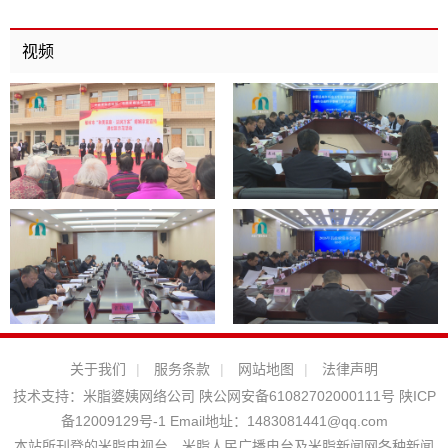
视频
关于我们
|
服务条款
|
网站地图
|
法律声明
技术支持：
米脂婆姨网络公司
陕公网安备61082702000111号
陕ICP
备12009129号-1
Email地址：
1483081441@qq.com
本站所刊登的米脂电视台、米脂人民广播电台及米脂新闻网各种新闻