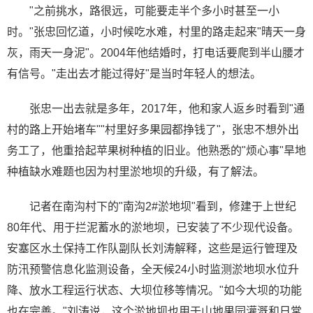
"之前挑水，路很远，可能要走半个多小时甚至一小
时。"张忠回忆道，小时候吃水难，村里的路走起来"晴天一身
灰，雨天一身泥"。2004年他结婚时，打电话要爬到半山腰才
有信号。"走出去才能过得好"是当时年轻人的想法。
张忠一出去就是多年，2017年，他和家人返乡时看到"通
村的路上开始堵车""村里好多果园都挣钱了"，张忠不想外出
务工了，他重拾起苹果树种植的旧业。他熟悉的"烦心事"旱地
种植缺水难题也因为村里淤地坝的升级，有了解法。
记者在南沟村下的"南沟2#淤地坝"看到，修建于上世纪
80年代、用于拦泥蓄水的淤地坝，已安装了不少现代设备。
安塞区水土保持工作队副队长刘涛解释，这些是运行管理及
防汛预警信息化监测设备，全天候24小时监测淤地坝水位升
降、放水工程运行状态、大坝位移等情况。"如今大坝的功能
也在完善。"刘涛说，这个淤地坝也用于山地果园灌溉和日常