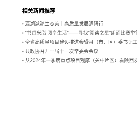
相关新闻推荐
•
瀛湖潋滟生态美｜高质量发展调研行
•
“书香米脂 阅享生活”——寻找“阅读之星”朗诵比赛举
•
全省高质量项目建设推进会暨县（市、区）委书记
作交流会召开
•
县政协召开十届十一次常委会会议
•
从2024年一季度重点项目观摩（关中片区）看陕西
展新脉动