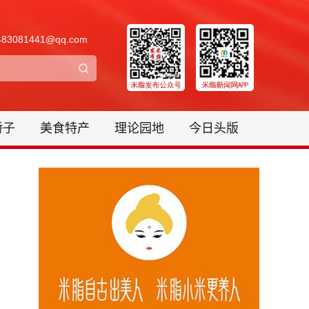
3081441@qq.com
骄子
美食特产
理论园地
今日头版