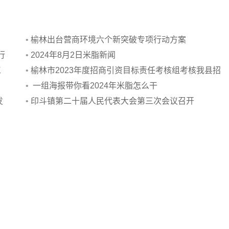
•
榆林出台营商环境六个新突破专项行动方案
行
•
2024年8月2日米脂新闻
工
•
榆林市2023年度招商引资目标责任考核组考核我县招
商引资工作
•
一组海报带你看2024年米脂怎么干
发
•
印斗镇第二十届人民代表大会第三次会议召开