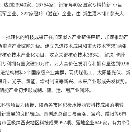
到23940家、16754家；新培育40家国家专精特新"小巨
项冠军企业、322家瞪羚（潜在）企业，由"新生灌木"和"参天大
，一批转化的科技成果正在加速嵌入产业链供应链，加速推动产
西重点产业赋能升级。建立先进技术成果和重大技术需求"两张
关键核心技术产业化项目，攻克关键核心技术363项，解决"卡脖
发明专利拥有量突破10万件，万人高价值发明专利拥有量达到9.96
先进结构材料3个国家级产业集群，现代煤化工、太阳能光伏、新
提升，光子、氢能、增材制造等新兴、未来产业形成先发优势。
氢能储能产业初步形成制、储、运、用产业闭环。
以科转项目为纽带，陕西各市区积极承接西安科技成果落地转
创新发展的良好局面。秦创原总窗口与商洛、宝鸡、咸阳等6市
各市区吸纳西安地区科技成果957项、落地企业646家，有力牵引
局。