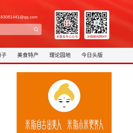
3081441@qq.com
骄子
美食特产
理论园地
今日头版