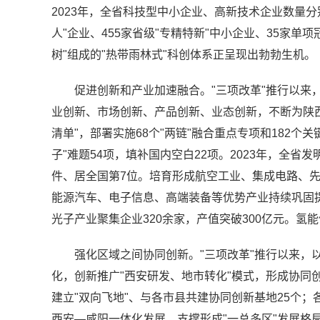
2023年，全省科技型中小企业、高新技术企业数量分别达
人"企业、455家省级"专精特新"中小企业、35家单
树"组成的"热带雨林式"科创体系正呈现出勃勃生机。
促进创新和产业加速融合。"三项改革"推行以来
业创新、市场创新、产品创新、业态创新，不断为陕
清单"，部署实施68个"两链"融合重点专项和182个
子"难题54项，填补国内空白22项。2023年，全省
件、居全国第7位。培育形成航空工业、集成电路、
能源汽车、电子信息、高端装备等优势产业持续巩固
光子产业聚集企业320余家，产值突破300亿元。
强化区域之间协同创新。"三项改革"推行以来，
化，创新推广"西安研发、地市转化"模式，形成协同
建立"双向飞地"、与各市县共建协同创新基地25个；
西安—咸阳一体化发展，支撑形成"一总多区"发展格