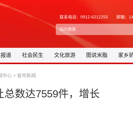
联系电话：0912-6212255
邮箱：148
体报道
社会民生
文化旅游
图说米脂
家乡
闻中心
>
省市新闻
让总数达7559件，增长