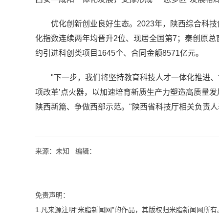
优化创新创业良好生态。2023年，陕西综合科技
化指数连续两年均晋升2位、现居全国第7；秦创原总窗
约引进科创类项目1645个、合同金额8571亿元。
"下一步，我们将坚持教育科技人才一体化推进、
项改革’点火器，以加速培育新质生产力塑造高质量
陕西新篇、争做西部示范。"陕西省科技厅相关负责人
来源：未知 编辑：
免责声明：
1.凡来源注明“米脂新闻网”的作品，其版权归米脂新闻网所