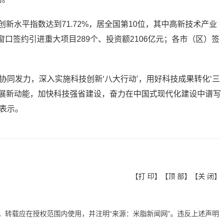
创新水平指数达到71.72%，居全国第10位，其中高新技术产业
口签约引进重大项目289个、投资额2106亿元；各市（区）签
协同发力，深入实施科技创新‘八大行动’，用好科技成果转化‘三
发展新动能，加快科技强省建设，奋力在中国式现代化建设中谱写
表示。
【
打 印
】【
顶 部
】【
关 闭
】
有。转载应在授权范围内使用，并注明“来源：米脂新闻网”。违反上述声明