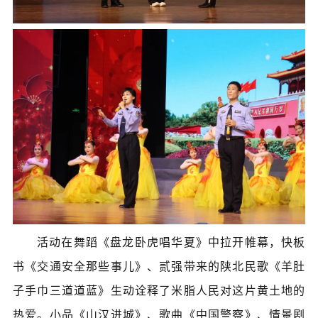
活动在舞蹈《盘龙卧虎唱华夏》中拉开帷幕，快板
书《交通安全那些事儿》、贰强带来的陕北民歌《羊肚
子手巾三道道蓝》生动诠释了米脂人民对这片黄土地的
热爱。小品《山汉进城》、歌曲《中国警察》、情景剧