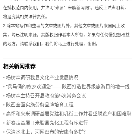
在授权范围内使用，并注明“来源：米脂新闻网”。违反上述声明者，
将追究其相关法律责任。
2.除本站写作和整理的文章或图片外，其他文章或图片来自网上收
集，均已注明来源，其版权归作者本人所有，如果有任何侵犯您权益
的地方，请联系我们，我们将马上进行处理，谢谢。
相关新闻推荐
•
杨树森调研我县文化产业发展情况
•
“兵马俑的故乡欢迎您”——陕西打造世界级旅游目的地一线
观察
•
杨树森主持召开县政府第5次常务会议
•
陕西全面实施劳务品牌培育工程
•
高怀和来米调研基层党建和巩衔工作并看望脱贫户和困难职
工
•
新春走基层 || 米脂县亮化工程有序进行
•
保清水北上，河网密布的安康有多拼？