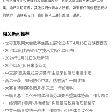
2.除本站写作和整理的文章或图片外，其他文章或图片来自网上收
集，均已注明来源，其版权归作者本人所有，如果有任何侵犯您权益
的地方，请联系我们，我们将马上进行处理，谢谢。
相关新闻推荐
•
世界互联网大会数字丝路发展论坛将于4月16日在陕西西安
召开
•
2023年度陕西省科学技术奖励名单公布
•
2024年1月31日米脂新闻
•
2024年5月6日米脂新闻
•
中宣部“高质量发展调研行”主题采访活动走进米脂
•
高温来袭，如何防范中暑、热射病？一图读懂
•
大寒 || 待到寒冬腊月尽 又是一年好春时
•
米脂县总工会召开构建和谐劳动关系暨集体协商工作专题会
议
•
一线调研 | 善用“枫桥经验” 构建基层税费治理新格局
•
中共米脂县委统一战线工作领导小组全体会议召开