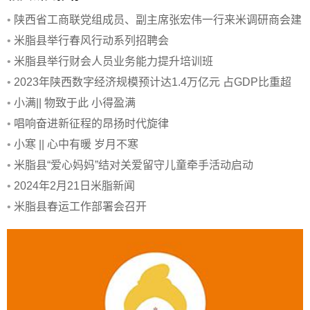
•
陕西省工商联党组成员、副主席张宏伟一行来米调研商会建
设
•
米脂县举行春风行动系列招聘会
•
米脂县举行财会人员业务能力提升培训班
•
2023年陕西数字经济规模预计达1.4万亿元 占GDP比重超
40%
•
小满|| 物致于此 小得盈满
•
唱响奋进新征程的昂扬时代旋律
•
小寒 || 心中有暖 岁月不寒
•
米脂县“爱心妈妈”结对关爱留守儿童牵手活动启动
•
2024年2月21日米脂新闻
•
米脂县春运工作部署会召开