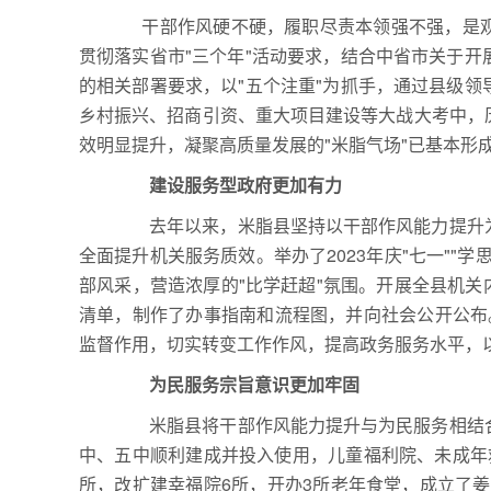
干部作风硬不硬，履职尽责本领强不强，是观
贯彻落实省市"三个年"活动要求，结合中省市关于
的相关部署要求，以"五个注重"为抓手，通过县级
乡村振兴、招商引资、重大项目建设等大战大考中，
效明显提升，凝聚高质量发展的"米脂气场"已基本形
建设服务型政府更加有力
去年以来，米脂县坚持以干部作风能力提升为
全面提升机关服务质效。举办了2023年庆"七一""
部风采，营造浓厚的"比学赶超"氛围。开展全县机关
清单，制作了办事指南和流程图，并向社会公开公布。
监督作用，切实转变工作作风，提高政务服务水平，以
为民服务宗旨意识更加牢固
米脂县将干部作风能力提升与为民服务相结合
中、五中顺利建成并投入使用，儿童福利院、未成年
所，改扩建幸福院6所，开办3所老年食堂，成立了