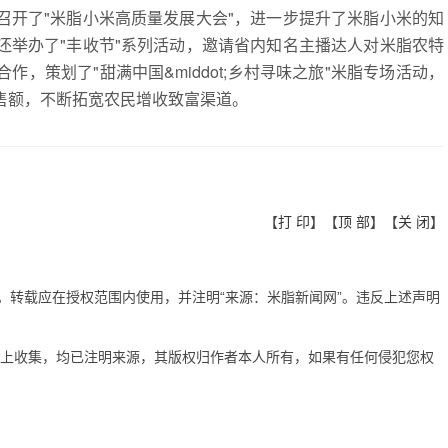
召开了"米脂小米高质量发展大会"，进一步提升了米脂小米的知
还举办了"丰收节"系列活动，邀请省内知名主播达人对米脂农特
，策划了"甜满中国&middot;乡村寻味之旅"米脂专场活动，
售额，不断拓宽农民增收致富渠道。
【
打 印
】【
顶 部
】【
关 闭
】
有。转载应在授权范围内使用，并注明“来源：米脂新闻网”。违反上述声明
网上收集，均已注明来源，其版权归作者本人所有，如果有任何侵犯您权