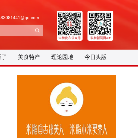
3081441@qq.com
骄子
美食特产
理论园地
今日头版