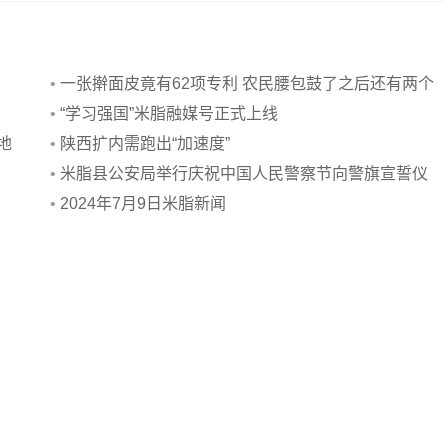
•
一张擀面皮竟有62项专利 农民腰包鼓了之后还有两个
百亿目标
•
“学习强国”米脂融媒号正式上线
地
•
陕西扩内需跑出“加速度”
•
米脂县公安局举行庆祝中国人民警察节向警旗宣誓仪
式
•
2024年7月9日米脂新闻