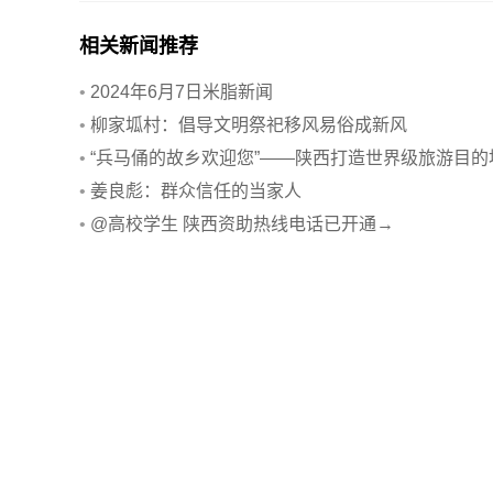
相关新闻推荐
•
2024年6月7日米脂新闻
•
柳家坬村：倡导文明祭祀移风易俗成新风
•
“兵马俑的故乡欢迎您”——陕西打造世界级旅游目的
一线观察
•
姜良彪：群众信任的当家人
•
@高校学生 陕西资助热线电话已开通→