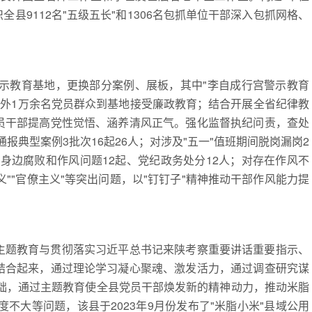
全县9112名"五级五长"和1306名包抓单位干部深入包抓网格、
教育基地，更换部分案例、展板，其中"李自成行宫警示教育
内外1万余名党员群众到基地接受廉政教育；结合开展全省纪律教
党员干部提高党性觉悟、涵养清风正气。强化监督执纪问责，查处
报典型案例3批次16起26人；对涉及"五一"值班期间脱岗漏岗2
身边腐败和作风问题12起、党纪政务处分12人；对存在作风不
""官僚主义"等突出问题，以"钉钉子"精神推动干部作风能力提
主题教育与贯彻落实习近平总书记来陕考察重要讲话重要指示、
筹结合起来，通过理论学习凝心聚魂、激发活力，通过调查研究谋
础，通过主题教育使全县党员干部焕发新的精神动力，推动米脂
不大等问题，该县于2023年9月份发布了"米脂小米"县域公用