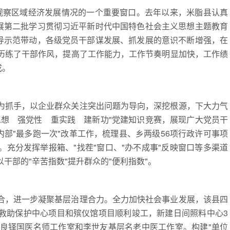
察区域经济发展情况的一个重要窗口。去年以来，米脂县认真
开展第二批学习贯彻习近平新时代中国特色社会主义思想主题教育
领导示范带动，各级党员干部谋发展、抓发展的意识不断增强，在
历练了干部作风，提高了工作能力，工作节奏明显加快，工作绩
成。
抓手，以企业群众关注突出问题为导向，深挖根源，下大力气
学思想 强党性 重实践 建新功"党建知识竞赛，展现广大党员干
内部"最多跑一次"改革工作，梳理县、乡两级56项行政许可事项
充分发挥举报箱、"找茬"窗口、"办不成事"反映窗口等多渠道
干部的"辛苦指数"提升群众的"便利指数"。
，进一步凝聚基层治理合力。全力加快社会事业发展，该县四
救助保护中心项目和殡仪馆项目顺利竣工，新建日间照料中心3
姜良铎国医名师工作室和李世友基层名老中医工作室。构建"单位