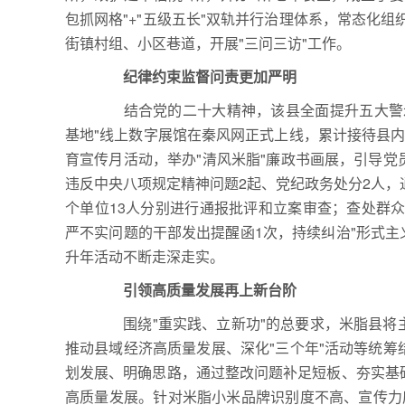
包抓网格"+"五级五长"双轨并行治理体系，常态化组织
街镇村组、小区巷道，开展"三问三访"工作。
纪律约束监督问责更加严明
结合党的二十大精神，该县全面提升五大警示
基地"线上数字展馆在秦风网正式上线，累计接待县
育宣传月活动，举办"清风米脂"廉政书画展，引导
违反中央八项规定精神问题2起、党纪政务处分2人，通
个单位13人分别进行通报批评和立案审查；查处群众
严不实问题的干部发出提醒函1次，持续纠治"形式主义
升年活动不断走深走实。
引领高质量发展再上新台阶
围绕"重实践、立新功"的总要求，米脂县将
推动县域经济高质量发展、深化"三个年"活动等统
划发展、明确思路，通过整改问题补足短板、夯实基
高质量发展。针对米脂小米品牌识别度不高、宣传力度