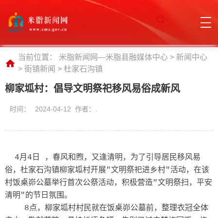
当前位置：
米脂新闻网—米脂县融媒体中心
>
新闻中心
>
街镇新闻
>
杜家石沟镇
柳家坬村：倡导文明祭祀移风易俗成新风
时间：
2024-04-12 作者：.
4月4日
，春风和煦，又逢清明，为了引导居民移风易
俗，杜家石沟镇柳家坬村开展"文明祭祀进乡村"活动，在该
村饭桌峁公墓举行首次公祭活动，积极营造"文明祭扫，平安
清明"的节日氛围。
8点，
柳家坬村村民
就在饭桌峁公墓前，整理衣冠全体