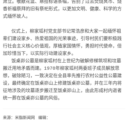
肃立。敬献花篮、悬挂标语条幅，告别了过去焚烧冥币、烧
香祈福祭拜的旧有祭祀形式，以更加文明、健康、科学的方
式缅怀故人。
仪式上，柳家坬村党支部书记常浩彦和大家一起缅怀祖
辈们建设家乡、热爱祖国的光荣事迹，引导村民们要积极践
行社会主义核心价值观，厚植家国情怀，勇担时代使命，倍
加珍惜当下，以实际行动建设家乡。
饭桌峁公墓是柳家坬村在上世纪为破解修梯筑坝和坟墓
搬迁用地矛盾而建。1970年柳家坬村两委班子成员解放思
想，破除陋习，一致决定在全县率先推行农村公益性公墓建
设，最终确定在饭桌峁山上修建饭桌峁公墓，并在三年内将
征地涉及的坟墓逐步搬迁至饭桌峁山上，由此形成村内逝者
统一葬在饭桌峁公墓的风俗。
来源：米脂新闻网 编辑：