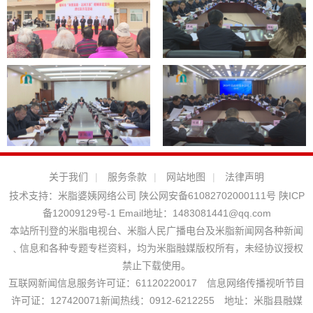
关于我们
|
服务条款
|
网站地图
|
法律声明
技术支持：
米脂婆姨网络公司
陕公网安备61082702000111号
陕ICP
备12009129号-1
Email地址：
1483081441@qq.com
本站所刊登的米脂电视台、米脂人民广播电台及米脂新闻网各种新闻
﹑信息和各种专题专栏资料，均为米脂融媒版权所有，未经协议授权
禁止下载使用。
互联网新闻信息服务许可证：61120220017 信息网络传播视听节目
许可证：127420071新闻热线：0912-6212255 地址：米脂县融媒