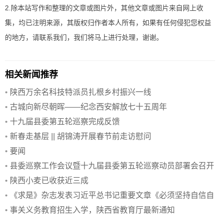
2.除本站写作和整理的文章或图片外，其他文章或图片来自网上收
集，均已注明来源，其版权归作者本人所有，如果有任何侵犯您权益
的地方，请联系我们，我们将马上进行处理，谢谢。
相关新闻推荐
•
陕西万余名科技特派员扎根乡村振兴一线
•
古城向新尽朝晖——纪念西安解放七十五周年
•
十九届县委第五轮巡察完成反馈
•
新春走基层 || 胡锦涛开展春节前走访慰问
•
要闻
•
县委巡察工作会议暨十九届县委第五轮巡察动员部署会召开
•
陕西小麦已收获近三成
•
《求是》杂志发表习近平总书记重要文章《必须坚持自信自
立》
•
事关义务教育招生入学，陕西省教育厅最新通知