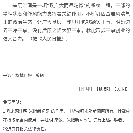
基层治理是一项“致广大而尽精微”的系统工程，干部的
精神状态和作风能力发挥着关键作用。不断巩固基层风清气
正的政治生态，让广大基层干部甩开包袱踏实干事、明确边
界干净干事、没有后顾之忧大胆干事，就能形成干事创业的
强大合力。 （据《人民日报》）
来源：榆林日报 编辑：
【
打 印
】【
顶 部
】【
关 闭
】
免责声明：
1.凡来源注明“米脂新闻网”的作品，其版权归米脂新闻网所有。转载应
在授权范围内使用，并注明“来源：米脂新闻网”。违反上述声明者，
将追究其相关法律责任。