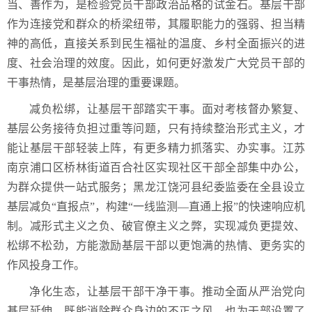
当、善作为，是检验党员干部政治品格的试金石。基层干部
作为连接党和群众的桥梁纽带，其履职能力的强弱、担当精
神的高低，直接关系到民生福祉的温度、乡村全面振兴的进
度、社会治理的效度。因此，如何更好激发广大党员干部的
干事热情，是基层治理的重要课题。
减负松绑，让基层干部踏实干事。面对考核督办繁复、
基层公务接待负担过重等问题，只有持续整治形式主义，才
能让基层干部轻装上阵，有更多精力抓落实、办实事。江苏
南京浦口区桥林街道百合社区实现社区干部全部集中办公，
为群众提供一站式服务；黑龙江饶河县纪委监委在全县设立
基层减负“直报点”，构建“一线监测—直通上报”的快速响应机
制。减形式主义之负、破官僚主义之弊，实现减负更提效、
松绑不松劲，方能激励基层干部以更饱满的热情、更务实的
作风投身工作。
净化生态，让基层干部干净干事。推动全面从严治党向
基层延伸，既能消除群众身边的不正之风，也为干部设置了