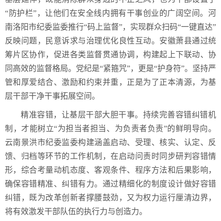
“防护栏”，让他们在安全线内拥有干事创业的广阔空间。河
南洛阳市纪委监委推行“码上监督”，实现群众扫码“一键直达”
反映问题，民意诉求与治理优化良性互动。安徽萧县通过统
筹片区协作，促进各类监督贯通协调，构建起上下联动、协
同高效的监督格局。党纪是“紧箍咒”，更是“护身符”。坚持严
管和厚爱结合、激励和约束并重，正是为了正本清源，为基
层干部干净干事拓展空间。
精准容错，让基层干部大胆干事。持续完善容错纠错机
制，才能树立“为担当者担当、为负责者负责”的鲜明导向。
云南景洪市纪委监委构建涵盖启动、受理、核实、认定、反
馈、归档等环节的工作机制，在启动问责时同步研判容错情
形，综合考量动机态度、客观条件、程序方法和后果影响，
确保容错精准、纠错有力。通过精细化的制度设计做好容错
纠错，既为改革创新者撑腰鼓劲，又为权力运行厘清边界，
将有效激发干部队伍的执行力与创造力。