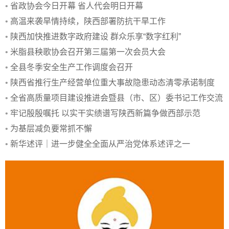
•
省政协会今日开幕 省人代会明日开幕
•
高温来袭旱情持续，陕西部署防抗干旱工作
•
陕西加快推进数字政府建设 群众乐享“数字红利”
•
米脂县秧歌协会召开第三届第一次会员大会
•
全县冬季安全生产工作调度会召开
•
陕西省推行生产经营单位重大事故隐患动态清零承诺制度
•
全省高质量项目建设推进会暨县（市、区）委书记工作交流
会召开
•
牢记殷殷嘱托 以实干实绩谱写陕西新篇争做西部示范
•
为基层减负要常抓不懈
•
新华述评｜进一步健全全面从严治党体系述评之一