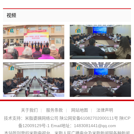
视频
关于我们
|
服务条款
|
网站地图
|
法律声明
技术支持：
米脂婆姨网络公司
陕公网安备61082702000111号
陕ICP
备12009129号-1
Email地址：
1483081441@qq.com
本站所刊登的米脂电视台、米脂人民广播电台及米脂新闻网各种新闻