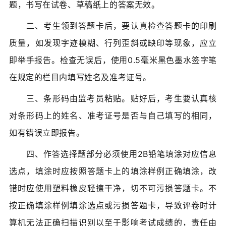
题，书写在试卷、草稿纸上的答案无效。
二、考生领到答题卡后，要认真检查答题卡的印刷
质量，如发现字迹模糊、行列歪斜或缺印等现象，应立
即举手报告。检查无误后，使用0.5毫米黑色墨水签字笔
在规定的栏目内填写姓名及准考证号。
三、条形码由监考员粘贴。贴好后，考生要认真核
对条形码上的姓名、准考证号是否与自己填写的相同，
如有错误立即报告。
四、作答选择题部分必须使用2B铅笔填涂对应信息
选点，填涂时应按照答题卡上的填涂样例正确填涂，改
错时应使用塑料橡皮轻擦干净，切不可污损答题卡。不
按正确填涂样例填涂选点或污损答题卡，导致评卷时计
算机无法正确扫描识别以至于影响考试成绩的，责任由