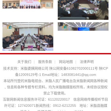
关于我们
|
服务条款
|
网站地图
|
法律声明
技术支持：
米脂婆姨网络公司
陕公网安备61082702000111号
陕ICP
备12009129号-1
Email地址：
1483081441@qq.com
本站所刊登的米脂电视台、米脂人民广播电台及米脂新闻网各种新闻
﹑信息和各种专题专栏资料，均为米脂融媒版权所有，未经协议授权
禁止下载使用。
互联网新闻信息服务许可证：61120220017 信息网络传播视听节目
许可证：127420071新闻热线：0912-6212255 地址：米脂县融媒