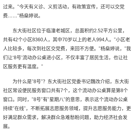
过来。"今天有义诊、义剪活动，有政策宣传，还可以交党
费……"杨燊婷说。
东大街社区位于临潼老城区，总面积约2.52平方公里，
共有42个小区8360人，其中70岁以上的老人994人。"小区老
人比较多，每次到社区交党费，来回不方便。"杨燊婷说，"我
们让‘8号’流动办公桌进小区，不仅丰富了居民生活，也让社
区服务更有温度。"
为什么是"8号"？东大街社区党委书记魏改介绍，东大街
社区常设便民服务窗口共有7个，这个流动办公桌算是第8个
窗口。同时，"8号"有"星期八"的意思，表示这个流动办公桌
持续"在线"，不断拓展志愿服务领域，提升志愿服务能力，更
好满足群众需求，解决群众急难愁盼问题，助力经济社会发
展。