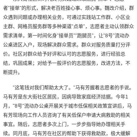
者"接单"的形式，解决老百姓操心事、烦心事。魏改介绍，群
众遇到问题或办理相关业务，可通过实践站工作群、小区业
主群、网格员服务群等多种渠道"点单"，志愿者主动认领群众
需求清单，第一时间化身"接单员""跑腿员"，让"8号"流动办
公桌进区入户，现场解决群众需求。群众对服务质量打分评
价。社区对群众给予好评和认可的志愿服务，进行经验总
结，巩固成果；对给予一般评价的志愿服务，改进方法，不
断提升。
"这笔钱对我们帮助太大了。"马有芳握着志愿者的手说。
马有芳是东大街社区居民，因病导致家庭经济拮据。今年1
月，"8号"流动办公桌开展关于城市低保相关政策宣讲后，马
有芳现场向工作人员咨询了有关低保户申请大病救助的相关
事宜。随后，志愿者多次上门，一步步指导她办理相关手
续。同月底，马有芳在社区的帮助下获得救助款，极大缓解