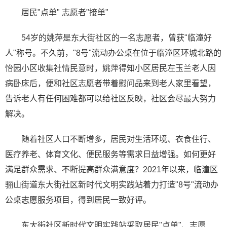
居民"点单" 志愿者"接单"
54岁的姚萍是东大街社区的一名志愿者，曾获"临潼好
人"称号。不久前，"8号"流动办公桌在位于临潼区环城北路的
怡园小区收集社情民意时，姚萍得知小区居民左玉兰老人因
病卧床后，便和社区志愿者带着慰问品来到老人家里看望，
告诉老人有任何困难都可以给社区反映，社区会尽最大努力
解决。
随着社区人口不断增多，居民对生活环境、衣食住行、
医疗养老、体育文化、便民服务等需求日益增强。如何更好
满足群众需求、不断提高群众满意度？2021年以来，临潼区
骊山街道东大街社区新时代文明实践站着力打造"8号"流动办
公桌志愿服务项目，得到居民一致好评。
东大街社区新时代文明实践站采取居民"点单"、志愿