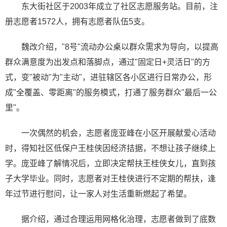
东大街社区于2003年成立了社区志愿服务站。目前，注
册志愿者1572人，拥有志愿者队伍5支。
魏改介绍，"8号"流动办公桌以群众需求为导向，以提高
群众满意度为出发点和落脚点，通过"固定日+灵活日"的方
式，变"被动"为"主动"，进驻辖区各小区进行日常办公，形
成"全覆盖、零距离"的服务模式，打通了服务群众"最后一公
里"。
一次偶然的机会，志愿者庞亚峰在小区开展献爱心活动
时，得知社区低保户王桂侠因经济拮据，不想让孩子继续上
学。庞亚峰了解情况后，立即决定帮扶王桂侠女儿，直到孩
子大学毕业。同时，志愿者对王桂侠进行不定期的帮扶，逢
年过节进行慰问，让一家人对生活重新燃起了希望。
据介绍，通过合理运用网格化治理，志愿者做到了底数