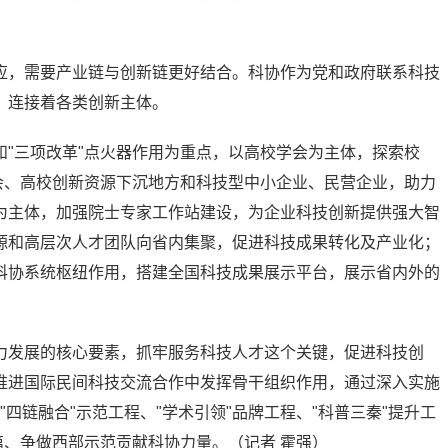
应，需要产业链与创新链更好结合。科协作为党和政府联系科技
，连接着各类创新主体。
"三项改革"点火器作用为重点，以高校学会为主体，探索校
会、高校创新资源下沉地方和科技型中小企业、民营企业，助力
为主体，加强院士专家工作站建设，为企业科技创新提供强大智
源和高层次人才团队向省内集聚，促进科技成果转化及产业化；
科协系统枢纽作用，搭建全国科技成果展示平台，展示省内外的
力发展的核心要素，抓牢服务科技人才这个关键，促进科技创
推进国际民间科技交流合作中发挥骨干组织作用，通过深入实施
"四链融合"示范工程、"学术引领"品牌工程、"科普三秦"提升工
篇、争做西部示范贡献科协力量。（记者 霍强）