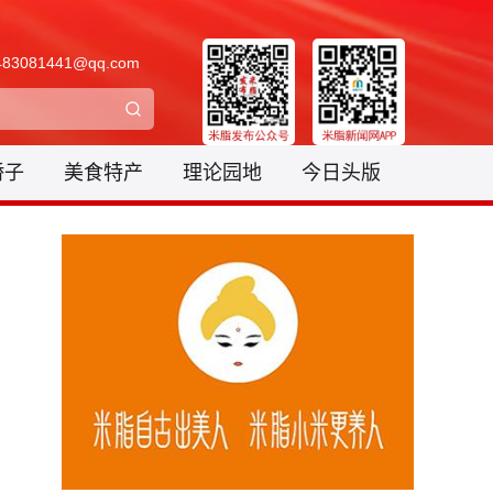
3081441@qq.com
骄子
美食特产
理论园地
今日头版