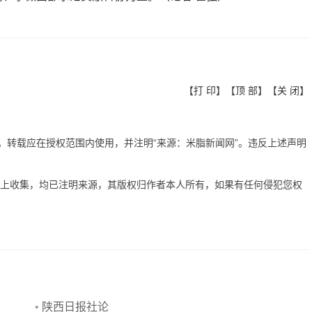
【
打 印
】【
顶 部
】【
关 闭
】
有。转载应在授权范围内使用，并注明“来源：米脂新闻网”。违反上述声明
网上收集，均已注明来源，其版权归作者本人所有，如果有任何侵犯您权
•
陕西日报社论