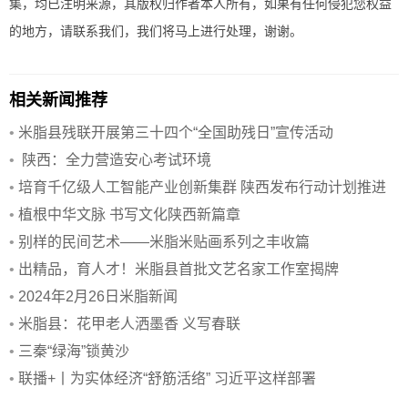
集，均已注明来源，其版权归作者本人所有，如果有任何侵犯您权益
的地方，请联系我们，我们将马上进行处理，谢谢。
相关新闻推荐
•
米脂县残联开展第三十四个“全国助残日”宣传活动
•
陕西：全力营造安心考试环境
•
培育千亿级人工智能产业创新集群 陕西发布行动计划推进
五大工程
•
植根中华文脉 书写文化陕西新篇章
•
别样的民间艺术——米脂米贴画系列之丰收篇
•
出精品，育人才！米脂县首批文艺名家工作室揭牌
•
2024年2月26日米脂新闻
•
米脂县：花甲老人洒墨香 义写春联
•
三秦“绿海”锁黄沙
•
联播+丨为实体经济“舒筋活络” 习近平这样部署