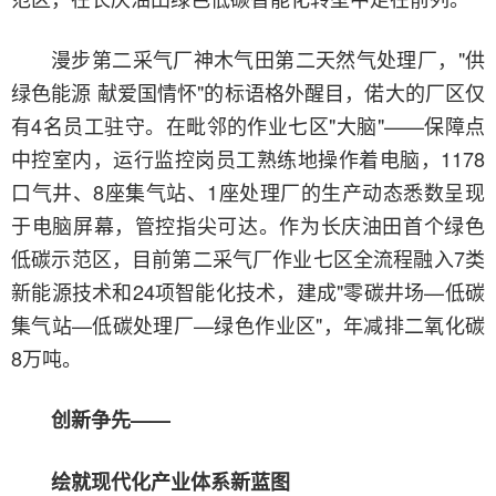
漫步第二采气厂神木气田第二天然气处理厂，"供
绿色能源 献爱国情怀"的标语格外醒目，偌大的厂区仅
有4名员工驻守。在毗邻的作业七区"大脑"——保障点
中控室内，运行监控岗员工熟练地操作着电脑，1178
口气井、8座集气站、1座处理厂的生产动态悉数呈现
于电脑屏幕，管控指尖可达。作为长庆油田首个绿色
低碳示范区，目前第二采气厂作业七区全流程融入7类
新能源技术和24项智能化技术，建成"零碳井场—低碳
集气站—低碳处理厂—绿色作业区"，年减排二氧化碳
8万吨。
创新争先——
绘就现代化产业体系新蓝图