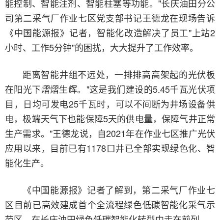
能控制、智能注剂、智能柱塞等功能。"长庆油田分公
司第二采气厂作业七区党支部书记王德龙在现场告诉
《中国能源报》记者，智能化改造解决了员工"上站2
小时、工作5分钟"的困扰，大大提升了工作效率。
距离智能井组不远处，一排排高高架起的光伏板
在阳光下熠熠生辉。"这是我们建设的5.45千瓦光伏项
目，日均可发电25千瓦时，可以不间断为井场设备供
电，极端天气下也能保障5天的供电量，保障气井正常
生产需求。"王德龙说，自2021年在作业七区推广光伏
应用以来，目前已有1178口井已全部实现绿色化、智
能化生产。
《中国能源报》记者了解到，第二采气厂作业七
区目前已高效建成首个全流程绿色低碳智能化采气示
范区，在长庆油田绿色低碳智能化转型中走在前列。