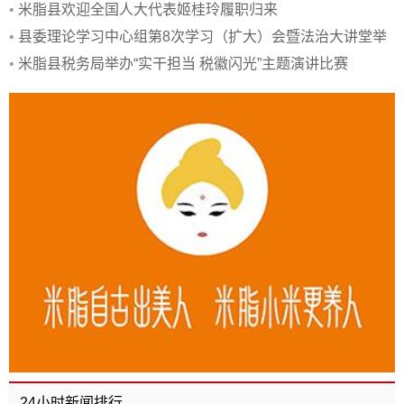
•
米脂县欢迎全国人大代表姬桂玲履职归来
•
县委理论学习中心组第8次学习（扩大）会暨法治大讲堂举
行
•
米脂县税务局举办“实干担当 税徽闪光”主题演讲比赛
24小时新闻排行