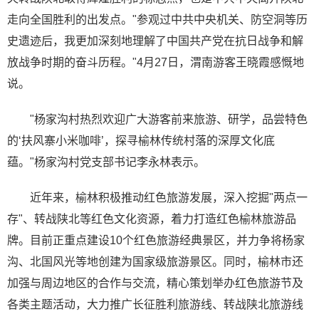
走向全国胜利的出发点。"参观过中共中央机关、防空洞等历
史遗迹后，我更加深刻地理解了中国共产党在抗日战争和解
放战争时期的奋斗历程。"4月27日，渭南游客王晓霞感慨地
说。
"杨家沟村热烈欢迎广大游客前来旅游、研学，品尝特色
的‘扶风寨小米咖啡’，探寻榆林传统村落的深厚文化底
蕴。"杨家沟村党支部书记李永林表示。
近年来，榆林积极推动红色旅游发展，深入挖掘"两点一
存"、转战陕北等红色文化资源，着力打造红色榆林旅游品
牌。目前正重点建设10个红色旅游经典景区，并力争将杨家
沟、北国风光等地创建为国家级旅游景区。同时，榆林市还
加强与周边地区的合作与交流，精心策划举办红色旅游节及
各类主题活动，大力推广长征胜利旅游线、转战陕北旅游线