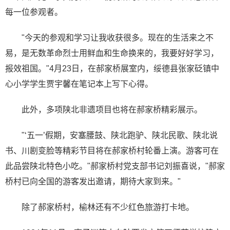
每一位参观者。
"今天的参观和学习让我收获很多。现在的生活来之不
易，是无数革命烈士用鲜血和生命换来的，我要好好学习，
报效祖国。"4月23日，在郝家桥展室内，绥德县张家砭镇中
心小学学生贾宇馨在笔记本上写下心得。
此外，多项陕北非遗项目也将在郝家桥精彩展示。
"‘五一’假期，安塞腰鼓、陕北跑驴、陕北民歌、陕北说
书、川剧变脸等精彩节目将在郝家桥村轮番上演。游客可在
此品尝陕北特色小吃。"郝家桥村党支部书记刘振喜说，"郝家
桥村已向全国的游客发出邀请，期待大家到来。"
除了郝家桥村，榆林还有不少红色旅游打卡地。