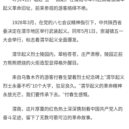
起义革命旧址，前来参观的游客络绎不绝。
1928年3月，在党的八七会议精神指引下，中共陕西省
委决定在渭华地区举行武装起义。同年5月1日，崇凝镇五一
大会举行，标志着渭华起义全面爆发。
渭华起义烈士陵园内，翠柏苍苍，庄严肃穆，陵园正前
方熊熊燃烧的火炬造型显得格外醒目。
来自乌鲁木齐的游客付春生望着烈士纪念碑上"渭华起义
烈士永垂不朽"10个大字，驻足良久。"渭华起义的革命精神
永放光芒，我们要传承下去。"付春生感慨。
渭南，这片厚重的红色热土深深镌刻着中国共产党人的
奋斗足迹，留下了无数可歌可泣的革命故事。