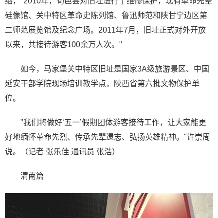
绍，"2010年，旬邑县对旧址进行了维修保护，现有革命先辈
硅像馆、关中特区革命史陈列馆、鲁迅师范和陕甘宁边区第
二师范展览馆及纪念广场。2011年7月，旧址正式对外开放
以来，共接待游客100余万人次。"
如今，马家堡关中特区旧址是国家3A级旅游景区、中国
延安干部学院现场培训教学点，陕西省第六批文物保护单
位。
"我们将做好‘五一’假期团体游客接待工作，让大家能更
好地缅怀革命先烈、传承先辈遗志、弘扬英雄精神。"许崇周
说。（记者 张乐佳 通讯员 张浩）
渭南篇