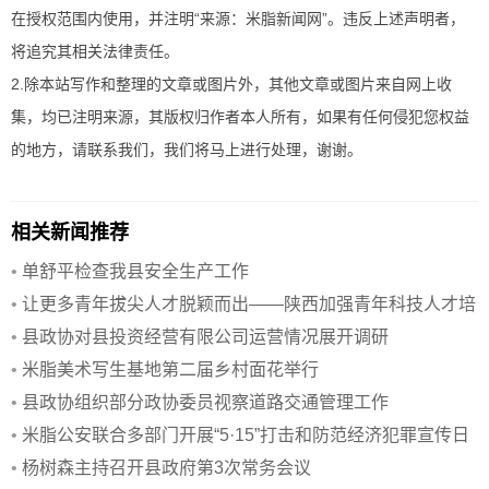
在授权范围内使用，并注明“来源：米脂新闻网”。违反上述声明者，
将追究其相关法律责任。
2.除本站写作和整理的文章或图片外，其他文章或图片来自网上收
集，均已注明来源，其版权归作者本人所有，如果有任何侵犯您权益
的地方，请联系我们，我们将马上进行处理，谢谢。
相关新闻推荐
•
单舒平检查我县安全生产工作
•
让更多青年拔尖人才脱颖而出——陕西加强青年科技人才培
养
•
县政协对县投资经营有限公司运营情况展开调研
•
米脂美术写生基地第二届乡村面花举行
•
县政协组织部分政协委员视察道路交通管理工作
•
米脂公安联合多部门开展“5·15”打击和防范经济犯罪宣传日
活动
•
杨树森主持召开县政府第3次常务会议