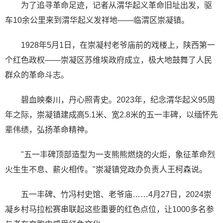
为了追寻革命足迹，记者从渭华起义革命旧址出发，驱
车10余公里来到渭华起义发祥地——临渭区崇凝镇。
1928年5月1日，在崇凝村老爷庙前的戏楼上，陕西第一
个红色政权——崇凝区苏维埃政府成立，极大地鼓舞了人民
群众的革命斗志。
碧血映秦川，丹心照青史。2023年，纪念渭华起义95周
年之际，崇凝镇建成高5.1米、宽2.8米的五一丰碑，以缅怀先
辈伟绩，弘扬革命精神。
"五一丰碑顶部造型为一支熊熊燃烧的火炬，象征革命烈
火生生不息、薪火相传。"崇凝镇党政办负责人王柯森说。
五一丰碑、竹冯村史馆、老爷庙……4月27日，2024崇
凝乡村马拉松赛串联起这些重要的红色点位，让1000多名参