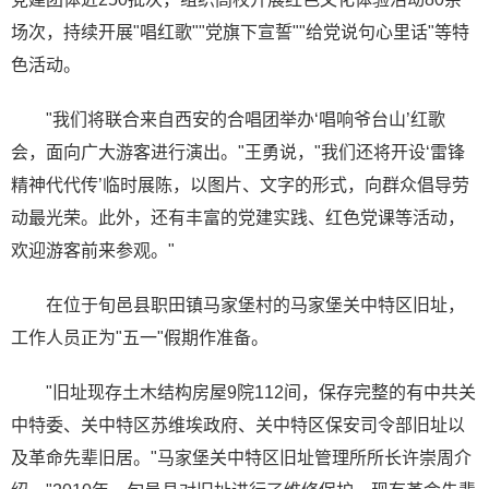
场次，持续开展"唱红歌""党旗下宣誓""给党说句心里话"等特
色活动。
"我们将联合来自西安的合唱团举办‘唱响爷台山’红歌
会，面向广大游客进行演出。"王勇说，"我们还将开设‘雷锋
精神代代传’临时展陈，以图片、文字的形式，向群众倡导劳
动最光荣。此外，还有丰富的党建实践、红色党课等活动，
欢迎游客前来参观。"
在位于旬邑县职田镇马家堡村的马家堡关中特区旧址，
工作人员正为"五一"假期作准备。
"旧址现存土木结构房屋9院112间，保存完整的有中共关
中特委、关中特区苏维埃政府、关中特区保安司令部旧址以
及革命先辈旧居。"马家堡关中特区旧址管理所所长许崇周介