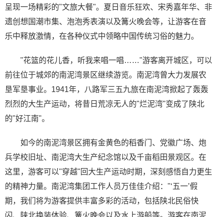
呈现一场精彩的"文旅大餐"。夏日音乐狂欢、宋秀嘉年华、非
遗创想国潮市集、泡泡秀表演以及篝火晚会等，让游客在音
乐中释放激情，在各种仪式中领略中国传统习俗的魅力。
"花篮的花儿香，听我来唱一唱……"游客离开城区，可以
前往位于城郊的南泥湾景区继续游览。南泥湾曾大力发展农
垦军垦事业。1941年，八路军三五九旅在南泥湾掀起了轰轰
烈烈的大生产运动，将昔日荒凉无人的"烂泥湾"变成了陕北
的"好江南"。
如今的南泥湾景区拥有金黄色的稻香门、党徽广场、炮
兵学校旧址、南泥湾大生产纪念馆以及千亩稻田景观区。在
这里，游客可以"穿越"回大生产运动时期，深刻感悟自力更生
的精神力量。南泥湾集团工作人员万佳佳介绍："‘五一’假
期，我们将为游客提供丰富多彩的活动，包括陕北民俗快
闪、陕北换装体验、篝火晚会以及水上游船等。游客在南泥