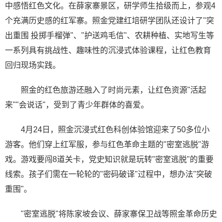
中感悟红色文化。在薛家寨景区，研学师生拾级而上，参观4
个充满历史感的红军寨。照金党建红培研学团队还设计了"突
出重围 投掷手榴弹"、"护送鸡毛信"、农耕种植、实地写生等
一系列具有挑战性、趣味性的沉浸式体验课程，让红色教育
回归现场实践。
照金的红色旅游还融入了时尚元素，让红色资源"活起
来""会说话"，受到了青少年群体的喜爱。
4月24日，照金沉浸式红色科创体验馆迎来了50多位小
游客。他们穿上红军服，参与红色革命主题的"密室逃脱"游
戏。游戏要闯8道关卡，党史知识就是玩转"密室逃脱"的重要
线索。孩子们需在一轮轮的"密码破译"过程中，想办法"突破
重围"。
"密室逃脱"将陈家坡会议、薛家寨保卫战等照金革命历史