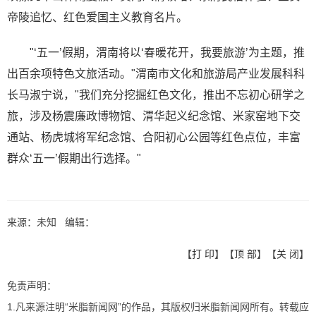
帝陵追忆、红色爱国主义教育名片。
"‘五一’假期，渭南将以‘春暖花开，我要旅游’为主题，推
出百余项特色文旅活动。"渭南市文化和旅游局产业发展科科
长马淑宁说，"我们充分挖掘红色文化，推出不忘初心研学之
旅，涉及杨震廉政博物馆、渭华起义纪念馆、米家窑地下交
通站、杨虎城将军纪念馆、合阳初心公园等红色点位，丰富
群众‘五一’假期出行选择。"
来源：未知 编辑：
【
打 印
】【
顶 部
】【
关 闭
】
免责声明：
1.凡来源注明“米脂新闻网”的作品，其版权归米脂新闻网所有。转载应