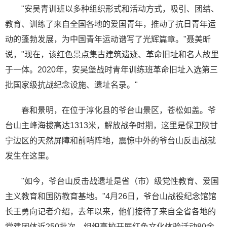
"安吴青训班以多种组织形式和活动方式，吸引、团结、
教育、训练了来自全国各地的爱国青年，推动了抗日青年运
动的蓬勃发展，为中国青年运动谱写了光辉篇章。"聂美昕
说，"现在，该红色景点集古建筑遗迹、革命旧址和名人故里
于一体。2020年，安吴堡战时青年训练班革命旧址入选第三
批国家级抗战纪念设施、遗址名录。"
春和景明，在位于淳化县的爷台山景区，苍松如盖。爷
台山主峰海拔高达1313米，解放战争时期，这里是保卫陕甘
宁边区的天然屏障和前哨阵地，震惊中外的爷台山反击战就
发生在这里。
"如今，爷台山反击战遗址是省（市）级党性教育、爱国
主义教育和国防教育基地。"4月26日，爷台山战役纪念馆馆
长王勇向记者介绍，去年以来，他们接待了来自全省各地的
党建团体近250批次，组织高校开展红色文化体验活动80余