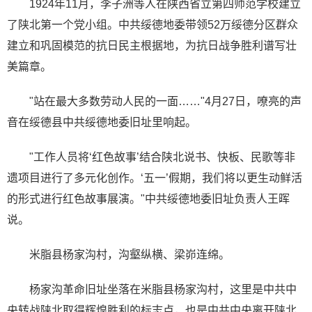
1924年11月，李子洲等人在陕西省立第四师范学校建立
了陕北第一个党小组。中共绥德地委带领52万绥德分区群众
建立和巩固模范的抗日民主根据地，为抗日战争胜利谱写壮
美篇章。
"站在最大多数劳动人民的一面……"4月27日，嘹亮的声
音在绥德县中共绥德地委旧址里响起。
"工作人员将‘红色故事’结合陕北说书、快板、民歌等非
遗项目进行了多元化创作。‘五一’假期，我们将以更生动鲜活
的形式进行红色故事展演。"中共绥德地委旧址负责人王晖
说。
米脂县杨家沟村，沟壑纵横、梁峁连绵。
杨家沟革命旧址坐落在米脂县杨家沟村，这里是中共中
央转战陕北取得辉煌胜利的标志点，也是中共中央离开陕北