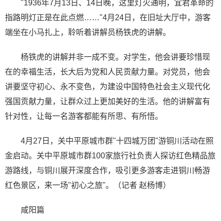
"1936年7月13日、14日晚，这里灯火通明，宜君革命的
指路明灯正是在此点燃……"4月24日，在旧址大厅中，游客
端坐在小马扎上，聆听着讲解员杨铁虎的讲解。
杨铁虎的讲解并非一成不变。对学生，他会讲要珍惜现
在的幸福生活，长大后为党和人民贡献力量。对党员，他会
讲要坚守初心、永不变色，为建设中国特色社会主义现代化
强国贡献力量，让群众过上更加美好的生活。他的讲解富有
针对性，让每一名游客都能有所思、有所悟。
4月27日，关中平原城市群"十四城万团"游铜川活动在照
金启动。关中平原城市群100家旅行社负责人探访红色精品旅
游路线，与铜川展开深度合作，吸引更多游客走进铜川畅游
红色景区，来一场"初心之旅"。（记者 赵杨博）
咸阳篇