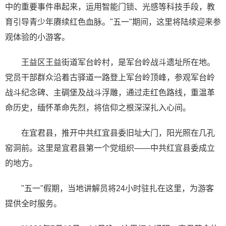
中的重要事件串起来，运用智能门锁、光感等科技手段，教
育引导青少年赓续红色血脉。"五一"期间，这里将陆续迎来参
观体验的小游客。
王益区王益街道军台岭村，是军台岭战斗遗址所在地。
党员干部群众沿着古驿道一路登上军台岭顶峰，参观军台岭
战斗纪念碑、主碉堡及战斗浮雕，通过走红色路线，重温革
命历史，缅怀革命先烈，将信仰之根深深扎入心间。
在宜君县，推开中共红宜县委旧址大门，阳光照在几孔
窑洞前。这里是宜君县第一个党组织——中共红宜县委成立
的地方。
"五一"假期，当地讲解员将24小时驻扎在这里，为游客
提供全时服务。