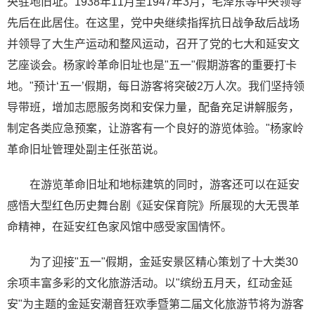
央驻地旧址。1938年11月至1947年3月，毛泽东等中央领导
先后在此居住。在这里，党中央继续指挥抗日战争敌后战场
并领导了大生产运动和整风运动，召开了党的七大和延安文
艺座谈会。杨家岭革命旧址也是"五一"假期游客的重要打卡
地。"预计‘五一’假期，每日游客将突破2万人次。我们坚持领
导带班，增加志愿服务岗和安保力量，配备充足讲解服务，
制定各类应急预案，让游客有一个良好的游览体验。"杨家岭
革命旧址管理处副主任张茁说。
在游览革命旧址和地标建筑的同时，游客还可以在延安
感悟大型红色历史舞台剧《延安保育院》所展现的大无畏革
命精神，在延安红色家风馆中感受家国情怀。
为了迎接"五一"假期，金延安景区精心策划了十大类30
余项丰富多彩的文化旅游活动。以"缤纷五月天，红动金延
安"为主题的金延安潮音狂欢季暨第二届文化旅游节将为游客