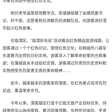
与者在奔跑中感受红色文化。
依托老爷庙等现场教学点，崇凝镇组建了由镇党委书
记、村干部、志愿者担任讲解员的讲解队伍，向游客讲好渭
华起义红色故事。
在临渭区，"临渭好去处"活动推出红色精品旅游线路，让
游客通过一个个红色印记，感悟红色文化；在韩城市八路军
东渡黄河出师抗日纪念地，游客深入了解革命前辈的光辉事
迹；在蒲城县永丰战役纪念馆，游客通过珍贵的历史资料和
实物感受先烈英勇无畏的革命精神……
如今，越来越多的游客来到渭南，在红色景点追寻先烈
足迹、重温革命岁月。
今年以来，渭南锚定打造千亿级文旅产业目标任务，持
续擦亮华山休闲度假、黄河风情领略、东府民俗体验、圣贤