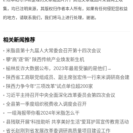
集，均已注明来源，其版权归作者本人所有，如果有任何侵犯您权益
的地方，请联系我们，我们将马上进行处理，谢谢。
相关新闻推荐
•
米脂县第十九届人大常委会召开第十四次会议
•
攀“高”逐“新” 陕西传统产业焕发新生机
•
榆林反诈大数据公布，2023年最易受骗的是他们→
•
陕西省工商联党组成员、副主席张宏伟一行来米调研商会建
设
•
陕西力争今年“三项改革”试点单位超200家
•
习近平主持召开中央全面深化改革委员会第四次会议
•
全县第一季度组织税费收入调度会召开
•
一组海报带你看2024年米脂怎么干
•
县残联开展“科技助听 共享美好生活”爱耳护耳宣传教育活动
•
省长赵刚到省发展改革委调研高质量项目建设工作