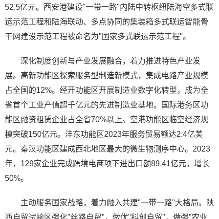
52.5亿元。西安港建设"一带一路"内陆中转枢纽陆海空多式联
运示范工程和陆海联动、多点协同的集装箱多式联运智能骨
干网建设示范工程被命名为"国家多式联运示范工程"。
深化制度创新与产业发展融合，着力推进特色产业发
展。高新功能区探索服务型制造新模式，集成电路产业规模
占全国的12%。经开功能区开展制造业数字化转型，成为全
省首个工业产值超千亿元的先进制造业基地。国际港务区功
能区融资租赁企业占全省70%以上。空港功能区临空经济规
模突破150亿元。沣东功能区2023年服务贸易额达2.4亿美
元。秦汉功能区建成西北地区最大的微生物测序中心。2023
年，129家企业完成跨境电商项下进出口额89.41亿元，增长
50%。
主动服务国家战略，着力融入共建"一带一路"大格局。陕
西自贸试验区强化"丝路自贸"，做优"科创自贸"，做强"农业