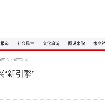
联系电话：0912-6212255
邮箱：148
体报道
社会民生
文化旅游
图说米脂
家乡
闻中心
>
省市新闻
“新引擎”