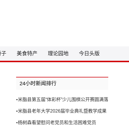
3081441@qq.com
骄子
美食特产
理论园地
今日头版
24小时新闻排行
•
米脂县第五届“体彩杯”少儿围棋公开赛圆满落
幕
•
米脂县老年大学2026届毕业典礼暨教学成果
展演圆满举行
•
杨树森看望慰问老党员和生活困难党员