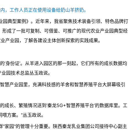
园内，工作人员正在使用设备给奶山羊挤奶。
业园典型案例》。近年来，我省聚焦技术装备引领、特色品牌打
，形成了一批可复制、可借鉴、可推广的现代农业产业园典型经
农业产业园，了解各建设主体创新探索的实践成果。
的‘身份证’。从羊进入园区的那一刻起，它们所有的成长数据均
慧产业园技术总监丛玉政说。
G智慧产业园里，充满科技感的羊舍和智慧养殖平台大屏幕吸引
的成长、繁殖情况送到‘秦龙5G+智慧养殖平台’的数据库里。工
饲喂方案。"丛玉政说。
群"家园"的管理十分重要。陕西秦龙乳业集团公司接待中心副主