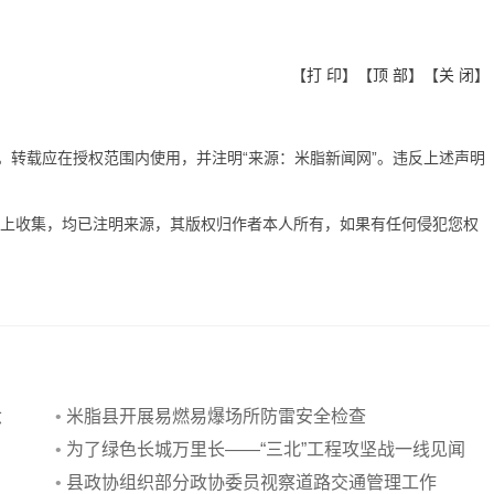
【
打 印
】【
顶 部
】【
关 闭
】
有。转载应在授权范围内使用，并注明“来源：米脂新闻网”。违反上述声明
网上收集，均已注明来源，其版权归作者本人所有，如果有任何侵犯您权
六
•
米脂县开展易燃易爆场所防雷安全检查
•
为了绿色长城万里长——“三北”工程攻坚战一线见闻
•
县政协组织部分政协委员视察道路交通管理工作