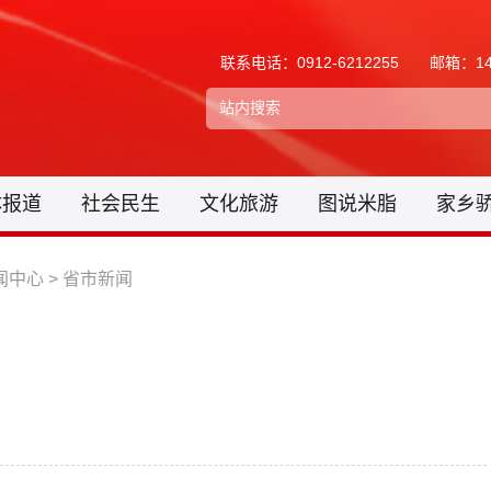
联系电话：0912-6212255
邮箱：148
体报道
社会民生
文化旅游
图说米脂
家乡
闻中心
>
省市新闻