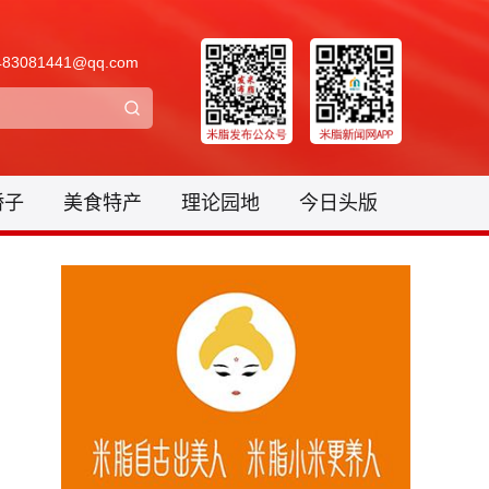
3081441@qq.com
骄子
美食特产
理论园地
今日头版