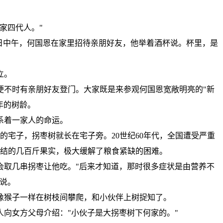
家四代人。"
7日中午，何国恩在家里招待亲朋好友，他举着酒杯说。杯里，是
立。
家便不时有亲朋好友登门。大家既是来参观何国恩宽敞明亮的"新
年的树龄。
系着一家人的命运。
住的宅子，拐枣树就长在宅子旁。20世纪60年代，全国遭受严重
年结的几百斤果实，极大缓解了粮食紧缺的困难。
会取几串拐枣让他吃。"后来才知道，那时很多症状是由营养不
说。
像猴子一样在树枝间攀爬，和小伙伴上树捉知了。
向女方父母介绍："小伙子是大拐枣树下何家的。"