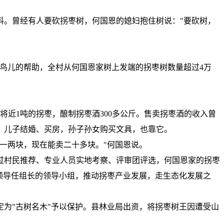
料。曾经有人要砍拐枣树，何国恩的媳妇抱住树说："要砍树，
和鸟儿的帮助，全村从何国恩家树上发端的拐枣树数量超过4万
将近1吨的拐枣，酿制拐枣酒300多公斤。售卖拐枣酒的收入曾
，儿子结婚、买房，孙子孙女购买文具，也靠它。
一两块，现在能卖二十多块。"何国恩说。
经过村民推荐、专业人员实地考察、评审团评选，何国恩家的拐枣
领导任组长的领导小组，推动拐枣产业发展，走生态化发展之
确定为"古树名木"予以保护。县林业局出资，将拐枣树王因遭受山