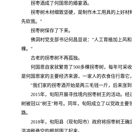
拐枣酒成了何国恩的婚宴酒。
拐枣树木材细致坚硬，是制作木工用具的上好材
先砍我。"
拐枣树保存了下来。
佛洞村党支部书记何昌显说："人工育植加上风
棵。"
古老的拐枣树不再孤独。
何国恩自家就繁育了500多棵拐枣树，每年可采收
是何国恩家的主要经济来源，一家人的衣食住行靠它
"我们家的拐枣酒开始是两三毛钱一斤，后来涨到
2015年，旬阳开展寻找境内拐枣树王的活动。
树被冠以"树王"称号。同年，旬阳成立了以党政主要
路。
2018年，旬阳县（现旬阳市）政府将拐枣树王
洪冲刷悬空的根部围了起来。