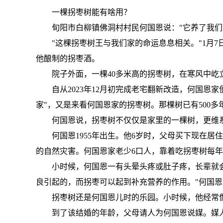
一棵拐枣树能有啥用？
旬阳市白柳镇佛洞村村民何国恩说："它养了我们
"这棵拐枣树王与我们家的命运息息相关。"1月
他酿制的拐枣酒。
院子外面，一棵40多米高的拐枣树，在寒风中屹
自从2023年12月初完成老宅翻新改造，何国恩
家"，又是来看何国恩家的拐枣树。那棵树已有500多
何国恩说，拐枣树不仅仅是家里的一棵树，更维
何国恩1955年出生。他6岁时，父母买下现在居
的自然灾害。何国恩家老少6口人，靠着吃拐枣树每
小时候，何国恩一有头晕头疼或肚子疼，长辈就
良引起的，而拐枣可以起到补充营养的作用。"何国恩
拐枣树还是何国恩儿时的乐园。小时候，他经常
到了该结婚的年龄，父母请人为何国恩说媒。媒人