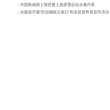
•
中国新闻网 || 陕西黄土高原雪后似水墨丹青
•
米脂县开展“防治碘缺乏病日”和全民营养周宣传活动