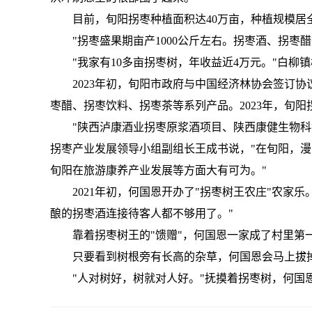
目前，旬阳拐枣种植面积达40万亩，种植规模居
"拐枣盛果期亩产1000公斤左右。拐枣酒、拐
"我家有10多亩拐枣树，年收益近4万元。"白柳
2023年初，旬阳市政府与中国经济林协会签订
枣醋、拐枣饮料、拐枣茶等系列产品。2023年，旬阳拐
"陕西泸康酒业拐枣原浆酒项目、陕西康健生物科
拐枣产业发展领导小组副组长王成书说，"在旬阳，
旬阳在旅游康养产业发展等方面大有可为。"
2021年初，何国恩开办了"拐枣树王农庄"农家
酿的拐枣酒连接待客人都不够用了。"
靠着拐枣树王的"馈赠"，何国恩一家成了村里第
只要看到树根旁有长高的杂草，何国恩会马上拔
"人对树好，树就对人好。"抚摸着拐枣树，何国