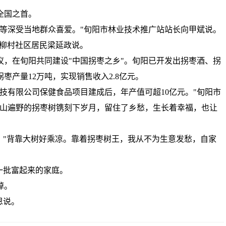
全国之首。
枣醋等深受当地群众喜爱。"旬阳市林业技术推广站站长向甲斌说。
镇柳村社区居民梁延政说。
协议，在旬阳共同建设"中国拐枣之乡"。旬阳已开发出拐枣酒、拐
枣产量12万吨，实现销售收入2.8亿元。
技有限公司保健食品项目建成后，年产值可超10亿元。"旬阳市
漫山遍野的拐枣树镌刻下岁月，留住了乡愁，生长着幸福，也让
乐。"背靠大树好乘凉。靠着拐枣树王，我从不为生意发愁，自家
一批富起来的家庭。
掉。
恩说。