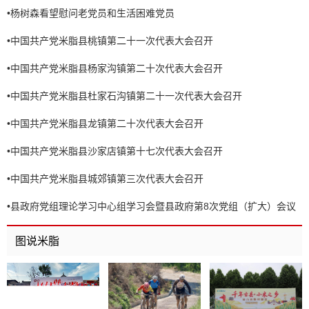
•
杨树森看望慰问老党员和生活困难党员
•
中国共产党米脂县桃镇第二十一次代表大会召开
•
中国共产党米脂县杨家沟镇第二十次代表大会召开
•
中国共产党米脂县杜家石沟镇第二十一次代表大会召开
•
中国共产党米脂县龙镇第二十次代表大会召开
•
中国共产党米脂县沙家店镇第十七次代表大会召开
•
中国共产党米脂县城郊镇第三次代表大会召开
•
县政府党组理论学习中心组学习会暨县政府第8次党组（扩大）会议
召开
图说米脂