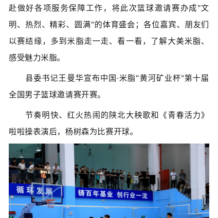
赴做好各项服务保障工作，将此次篮球邀请赛办成"文
明、热烈、精彩、圆满"的体育盛会；各位嘉宾、朋友们
以赛结缘，多到米脂走一走、看一看，了解大美米脂、
感受魅力米脂。
县委书记王曼华宣布中国·米脂"黄河矿业杯"第十届
全国男子篮球邀请赛开赛。
节奏明快、红火热闹的陕北大秧歌和《青春活力》
啦啦操表演后，杨树森为比赛开球。