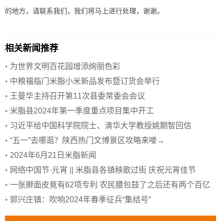
的地方，请联系我们，我们将马上进行处理，谢谢。
相关新闻推荐
•
为世界文明百花园增添绚丽色彩
•
中粮福临门米脂小米新品发布暨订货会举行
•
王曼华主持召开第11次县委常委会会议
•
米脂县2024年第一季度重点项目集中开工
•
习近平给中国科学院院士、清华大学教授姚期智回信
•
“五一”去哪逛？陕西热门文博景区攻略来喽→
•
2024年6月21日米脂新闻
•
网络中国节·元宵 || 米脂县各镇秧歌过街 庆祝元宵佳节
•
一张擀面皮竟有62项专利 农民腰包鼓了之后还有两个百亿
目标
•
郭兴庄镇：吹响2024年春季征兵“集结号”