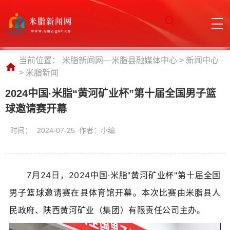
当前位置：
米脂新闻网—米脂县融媒体中心
>
新闻中心
>
米脂新闻
2024中国·米脂“黄河矿业杯”第十届全国男子篮
球邀请赛开幕
时间：
2024-07-25 作者：小编
7月24日，2024中国·米脂"黄河矿业杯"第十届全国
男子篮球邀请赛在县体育馆开幕。本次比赛由米脂县人
民政府、陕西黄河矿业（集团）有限责任公司主办。