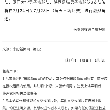
队、厦门大学男子篮球队、陕西黑猫男子篮球队6支队伍
将在7月24日至7月28日（每天三场比赛）进行激烈角
逐。
米脂融媒综合组报道
来源：米脂新闻网 编辑：
【
打 印
】【
顶 部
】【
关 闭
】
免责声明：
1.凡来源注明“米脂新闻网”的作品，其版权归米脂新闻网所有。转载应
在授权范围内使用，并注明“来源：米脂新闻网”。违反上述声明者，
将追究其相关法律责任。
2.除本站写作和整理的文章或图片外，其他文章或图片来自网上收
集，均已注明来源，其版权归作者本人所有，如果有任何侵犯您权益