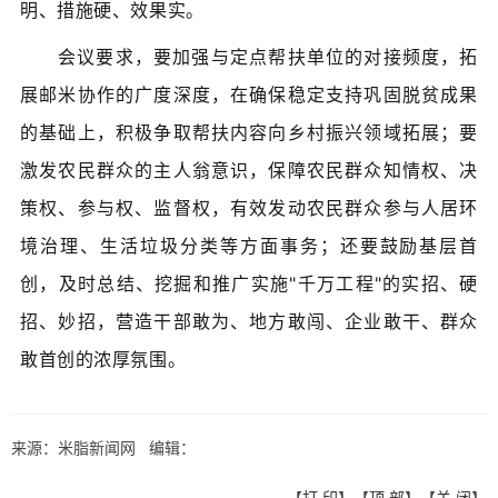
明、措施硬、效果实。
会议要求，要加强与定点帮扶单位的对接频度，拓
展邮米协作的广度深度，在确保稳定支持巩固脱贫成果
的基础上，积极争取帮扶内容向乡村振兴领域拓展；要
激发农民群众的主人翁意识，保障农民群众知情权、决
策权、参与权、监督权，有效发动农民群众参与人居环
境治理、生活垃圾分类等方面事务；还要鼓励基层首
创，及时总结、挖掘和推广实施"千万工程"的实招、硬
招、妙招，营造干部敢为、地方敢闯、企业敢干、群众
敢首创的浓厚氛围。
来源：米脂新闻网 编辑：
【
打 印
】【
顶 部
】【
关 闭
】