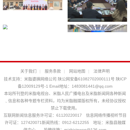
关于我们
|
服务条款
|
网站地图
|
法律声明
技术支持：
米脂婆姨网络公司
陕公网安备61082702000111号
陕ICP
备12009129号-1
Email地址：
1483081441@qq.com
本站所刊登的米脂电视台、米脂人民广播电台及米脂新闻网各种新闻
﹑信息和各种专题专栏资料，均为米脂融媒版权所有，未经协议授权
禁止下载使用。
互联网新闻信息服务许可证：61120220017 信息网络传播视听节目
许可证：127420071新闻热线：0912-6212255 地址：米脂县融媒
体中心 投稿信箱：mizhixinwen@126.com