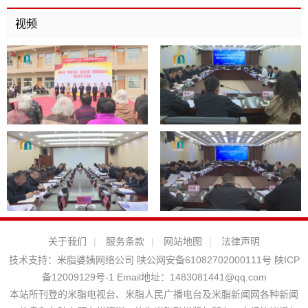
视频
关于我们
|
服务条款
|
网站地图
|
法律声明
技术支持：
米脂婆姨网络公司
陕公网安备61082702000111号
陕ICP
备12009129号-1
Email地址：
1483081441@qq.com
本站所刊登的米脂电视台、米脂人民广播电台及米脂新闻网各种新闻