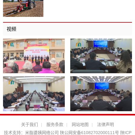
视频
关于我们
|
服务条款
|
网站地图
|
法律声明
技术支持：
米脂婆姨网络公司
陕公网安备61082702000111号
陕ICP