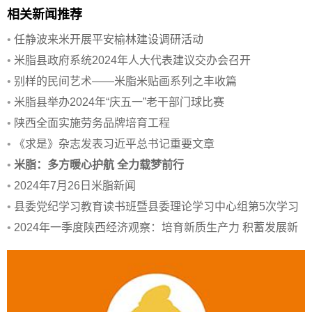
相关新闻推荐
•
任静波来米开展平安榆林建设调研活动
•
米脂县政府系统2024年人大代表建议交办会召开
•
别样的民间艺术——米脂米贴画系列之丰收篇
•
米脂县举办2024年“庆五一”老干部门球比赛
•
陕西全面实施劳务品牌培育工程
•
《求是》杂志发表习近平总书记重要文章
•
米脂：多方暖心护航 全力载梦前行
•
2024年7月26日米脂新闻
•
县委党纪学习教育读书班暨县委理论学习中心组第5次学习
会议召开
•
2024年一季度陕西经济观察：培育新质生产力 积蓄发展新
动能