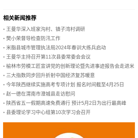
相关新闻推荐
•
王曼华深入班家沟村、镇子湾村调研
•
樊小荣督导检查防汛工作
•
米脂县城市管理执法局2024年春训大练兵启动
•
王曼华主持召开第11次县委常委会会议
•
榆林市劳模工匠宣讲党的创新理论暨先进事迹报告会走进米
脂
•
三大指数同步回升折射中国经济复苏暖意
•
今年陕西继续实施高考专项计划 报名时间截至4月25日
•
赵一德在渭南市澄城县走访慰问
•
陕西省五一假期高速免费通行 预计5月2日为出行最高峰
•
县委理论学习中心组第10次学习会召开