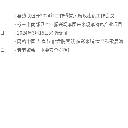
•
县残联召开2024年工作暨党风廉政建设工作会议
•
榆林市南部县产业振兴观摩团来米观摩特色产业项目
党日
•
2024年3月15日米脂新闻
•
网络中国节·春节 || “龙腾喜跃 多彩米脂”春节秧歌展演
5日
•
春节聚会，重要安全提醒！