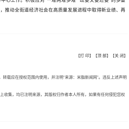
中心工作。积极应对"一难两难多难""既要又要还要"的多重
进，推动全街道经济社会在高质量发展进程中取得新业绩、再
【
打 印
】【
顶 部
】【
关 闭
】
有。转载应在授权范围内使用，并注明“来源：米脂新闻网”。违反上述声明
网上收集，均已注明来源，其版权归作者本人所有，如果有任何侵犯您权