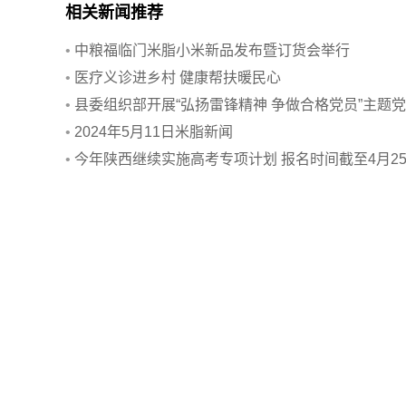
相关新闻推荐
•
中粮福临门米脂小米新品发布暨订货会举行
•
医疗义诊进乡村 健康帮扶暖民心
•
县委组织部开展“弘扬雷锋精神 争做合格党员”主题
活动
•
2024年5月11日米脂新闻
•
今年陕西继续实施高考专项计划 报名时间截至4月2