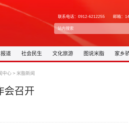
联系电话：0912-6212255
邮箱：148
体报道
社会民生
文化旅游
图说米脂
家乡
闻中心
>
米脂新闻
作会召开