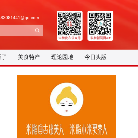
3081441@qq.com
骄子
美食特产
理论园地
今日头版