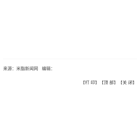
来源：米脂新闻网 编辑：
【
打 印
】【
顶 部
】【
关 闭
】
免责声明：
1.凡来源注明“米脂新闻网”的作品，其版权归米脂新闻网所有。转载应
在授权范围内使用，并注明“来源：米脂新闻网”。违反上述声明者，
将追究其相关法律责任。
2.除本站写作和整理的文章或图片外，其他文章或图片来自网上收