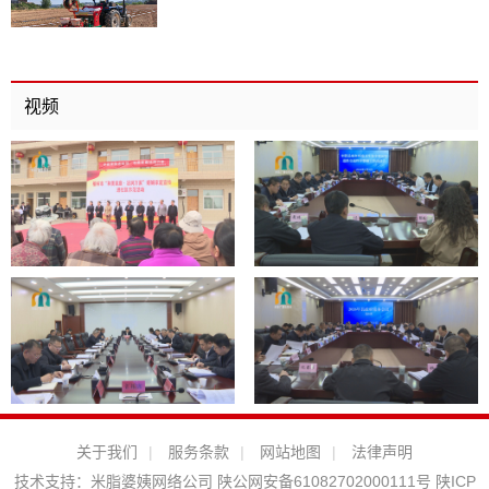
视频
关于我们
|
服务条款
|
网站地图
|
法律声明
技术支持：
米脂婆姨网络公司
陕公网安备61082702000111号
陕ICP