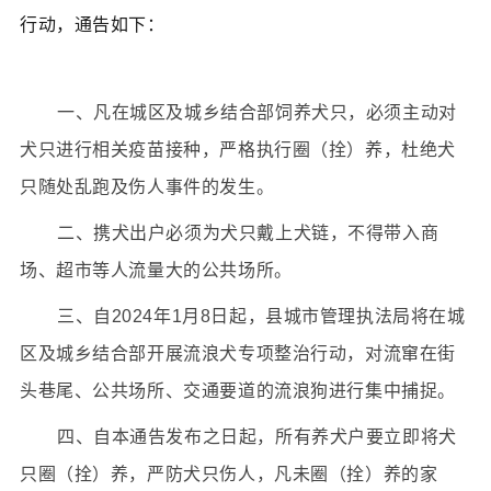
行动，通告如下：
一、凡在城区及城乡结合部饲养犬只，必须主动对
犬只进行相关疫苗接种，严格执行圈（拴）养，杜绝犬
只随处乱跑及伤人事件的发生。
二、携犬出户必须为犬只戴上犬链，不得带入商
场、超市等人流量大的公共场所。
三、自2024年1月8日起，
县
城市管理执法
局
将在城
区及城乡结合部开展流浪犬专项整治行动，对流窜在街
头巷尾、公共场所、交通要道的流浪狗进行集中捕捉。
四、自本通告发布之日起，所有养犬户要立即将犬
只圈（拴）养，严防犬只伤人，凡未圈（拴）养的家