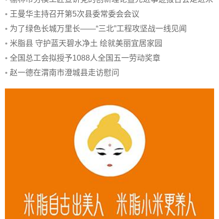
脂
•
王曼华主持召开第5次县委常委会会议
•
为了绿色长城万里长——“三北”工程攻坚战一线见闻
•
米脂县 守护蓝天碧水净土 绘就美丽宜居家园
•
全国总工会拟授予1088人全国五一劳动奖章
•
赵一德在渭南市澄城县走访慰问