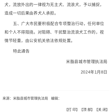
犬，流放外出的一律视为无主犬、流浪犬，予以捕捉，
造成一切后果由养犬人承担。
五、广大市民要积极配合专项整治行动，任何单位
和个人不得阻挠。对阻碍、干扰整治流浪犬工作的，视
情节轻重，由公安机关依法依规处置。
特此通告
米脂县城市管理执法局
2024年1月8日
来源：米脂县城市管理执法局 编辑：
【
打 印
】【
顶 部
】【
关 闭
】