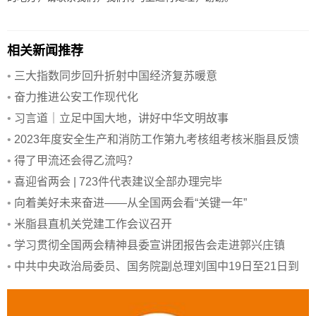
相关新闻推荐
•
三大指数同步回升折射中国经济复苏暖意
•
奋力推进公安工作现代化
•
习言道｜立足中国大地，讲好中华文明故事
•
2023年度安全生产和消防工作第九考核组考核米脂县反馈
会议召开
•
得了甲流还会得乙流吗？
•
喜迎省两会 | 723件代表建议全部办理完毕
•
向着美好未来奋进——从全国两会看“关键一年”
•
米脂县直机关党建工作会议召开
•
学习贯彻全国两会精神县委宣讲团报告会走进郭兴庄镇
•
中共中央政治局委员、国务院副总理刘国中19日至21日到
陕西调研