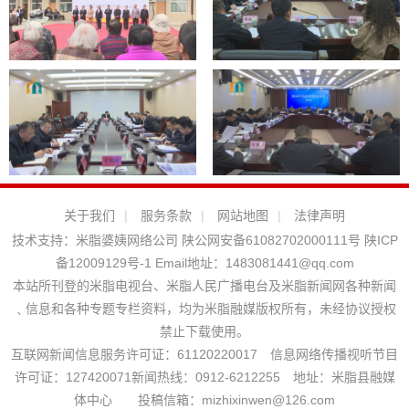
关于我们
|
服务条款
|
网站地图
|
法律声明
技术支持：
米脂婆姨网络公司
陕公网安备61082702000111号
陕ICP
备12009129号-1
Email地址：
1483081441@qq.com
本站所刊登的米脂电视台、米脂人民广播电台及米脂新闻网各种新闻
﹑信息和各种专题专栏资料，均为米脂融媒版权所有，未经协议授权
禁止下载使用。
互联网新闻信息服务许可证：61120220017 信息网络传播视听节目
许可证：127420071新闻热线：0912-6212255 地址：米脂县融媒
体中心 投稿信箱：mizhixinwen@126.com