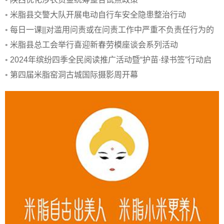
•
米脂县交警大队开展电动自行车安全隐患整治行动
•
每日一课||对滥用问责或在问责工作中严重不负责任行为的
处分规定
•
米脂县总工会举行喜迎新春劳模座谈会系列活动
•
2024年缤纷四季全民阅读推广活动暨“护苗·绿书签”行动启
动
•
第四届米脂窑洞古城国际摄影周开幕